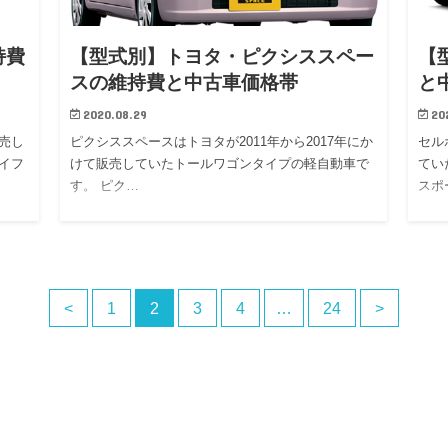
持費
【型式別】トヨタ・ピクシススペー
【
スの維持費と中古車価格帯
と
2020.08.29
20
販売し
ピクシススペースはトヨタが2011年から2017年にか
セル
イフ
けて販売していたトールワゴンタイプの軽自動車で
てい
す。 ピク…
スポ
<
1
2
3
4
…
24
>