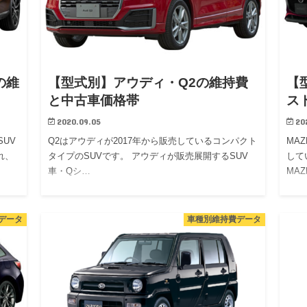
の維
【型式別】アウディ・Q2の維持費
【
と中古車価格帯
ス
2020.09.05
20
SUV
Q2はアウディが2017年から販売しているコンパクト
MA
れ、
タイプのSUVです。 アウディが販売展開するSUV
して
車・Qシ…
MAZ
データ
車種別維持費データ