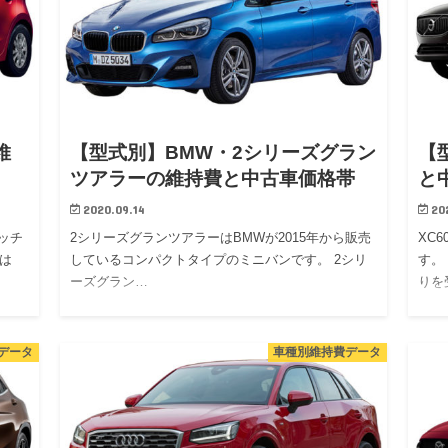
維
【型式別】BMW・2シリーズグラン
【
ツアラーの維持費と中古車価格帯
と
2020.09.14
20
ハッチ
2シリーズグランツアラーはBMWが2015年から販売
XC
2は
しているコンパクトタイプのミニバンです。 2シリ
す。
ーズグラン…
りを
データ
車種別維持費データ