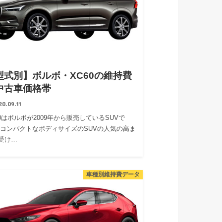
型式別】ボルボ・XC60の維持費
中古車価格帯
20.09.11
60はボルボが2009年から販売しているSUVで
 コンパクトなボディサイズのSUVの人気の高ま
受け…
車種別維持費データ