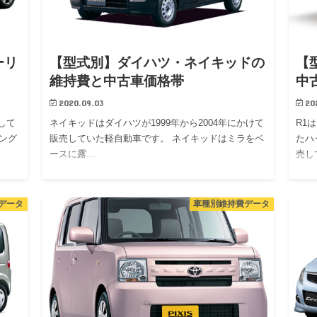
ーリ
【型式別】ダイハツ・ネイキッドの
【
維持費と中古車価格帯
中
2020.09.03
20
して
ネイキッドはダイハツが1999年から2004年にかけて
R1
ング
販売していた軽自動車です。 ネイキッドはミラをベ
たハ
ースに露…
売し
データ
車種別維持費データ