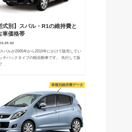
型式別】スバル・R1の維持費と
古車価格帯
20.09.02
はスバルが2005年から2010年にかけて販売してい
ッチバックタイプの軽自動車です。 先行して販
て…
車種別維持費データ