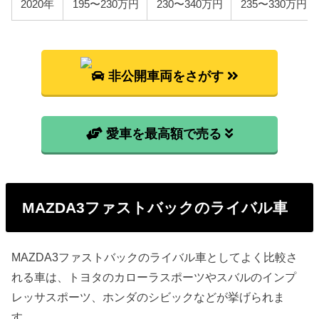
2020年
195〜230万円
230〜340万円
235〜330万円
車検費用
車検代行料金、一般消耗品の交換費用などを含め車
検費用を50,000円としています。
非公開車両をさがす
自賠責
初代MAZDA3ファストバックは自家用乗用車に該当
しますので、自賠責の金額は10,775円となります。
愛車を最高額で売る
燃料代
年間10,000km走行、レギュラー1Lあたり130円、ハ
イオク1Lあたり140円、軽油1Lあたり110円を前提条
件として、基本情報で説明した型式ごとの使用燃料
と想定実燃費をもとに燃料代を算出しています。
MAZDA3ファストバックのライバル車
型式
燃料代
MAZDA3ファストバックのライバル車としてよく比較さ
BP5P
102,400円
れる車は、トヨタのカローラスポーツやスバルのインプ
レッサスポーツ、ホンダのシビックなどが挙げられま
BPFP
112,100円
す。