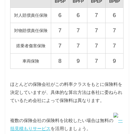
BP5P
BPFP
BPEP
BP8P
代MAZDA3ファストバックには旧税額が適用されま
す。）
6
6
7
6
対人賠償責任保険
型式
新税額（2019/10/1以降）
旧税額
7
7
7
7
対物賠償責任保険
BP5P
30,500円
34,500円
7
7
7
7
搭乗者傷害保険
BPFP
39,500円
8
9
7
9
車両保険
BPEP
36,000円
–
BP8P
39,500円
ほとんどの保険会社がこの料率クラスをもとに保険料を
決定していますが、具体的な算出方法は各社に委ねられ
ているため会社によって保険料は異なります。
重量税
重量税は車両重量によって異なります。
BP5P/BPFP/BP8P型MAZDA3ファストバックは
複数の保険会社の保険料を比較したい場合は無料の
一
1000〜1500kgの課税クラスに該当し、BPEP型
括見積もりサービス
を活用しましょう。
MAZDA3ファストバックは1000〜1500kgと1500〜