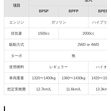
項目
BP5P
BPFP
BPEP
エンジン
ガソリン
ハイブリッ
排気量
1500cc
2000cc
駆動方式
2WD or 4WD
ターボ
無
使用燃料
レギュラー
ハイオク
車両重量
1320〜1400kg
1360〜1430kg
1420〜1510
想定実燃費
12.7km/L
11.6km/L
13.3km/L