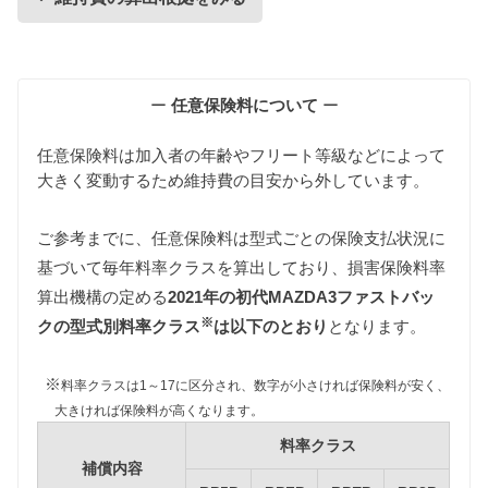
維持費の算出根拠
ー
任意保険料について
ー
任意保険料は加入者の年齢やフリート等級などによって
大きく変動するため維持費の目安から外しています。
ご参考までに、任意保険料は型式ごとの保険支払状況に
基づいて毎年料率クラスを算出しており、損害保険料率
自動車税
算出機構の定める
2021年の初代MAZDA3ファストバッ
自動車税は排気量によって異なります。
※
BP5P型MAZDA3ファストバックは1000〜1500ccの
クの型式別料率クラス
は以下のとおり
となります。
課税クラス、BPFP/BPEP/BP8P型MAZDA3ファスト
バックは1500〜2000ccの課税クラスに該当します。
※
料率クラスは1～17に区分され、数字が小さければ保険料が安く、
また自動車税制改正により2019年10月1日以降に新車
大きければ保険料が高くなります。
登録された初代MAZDA3ファストバックの自動車税
料率クラス
は減額されるため、維持費は新税額をもとに算出し
補償内容
ています。（2019年9月30日以前に新車登録された初