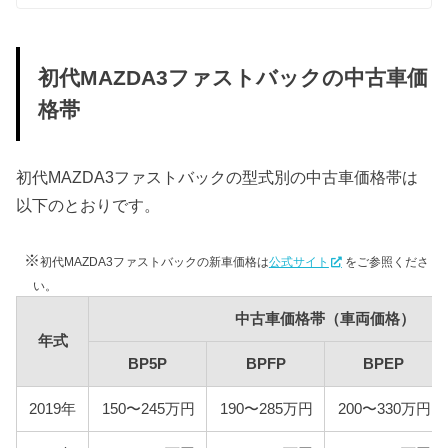
2000kgの課税クラスが混在しています。（複数の課
税クラスが混在するBPEP型MAZDA3ファストバック
については、1500kg以下の車両をもとに維持費を算
初代MAZDA3ファストバックの中古車価
出しています。）
またディーゼルエンジンを搭載したBP8P型MAZDA3
格帯
ファストバックはエコカーに認定されているため重
量税が軽減されます。
初代MAZDA3ファストバックの型式別の中古車価格帯は
以下のとおりです。
型式
エコカー
標準税額
BP5P
※
初代MAZDA3ファストバックの新車価格は
公式サイト
をご参照くださ
12,300円
い。
BPFP
–
中古車価格帯（車両価格）
1500kg以下：12,300円
年式
BPEP
1500kg超：16,400円
BP5P
BPFP
BPEP
BP8P
7,500円
–
2019年
150〜245万円
190〜285万円
200〜330万円