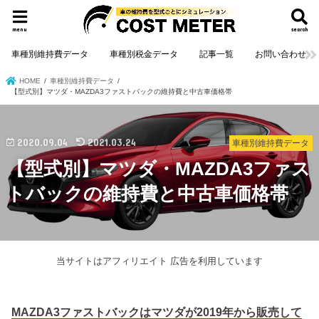
menu
search
車種別維持費データ
車種別税金データ
記事一覧
お問い合わせ
HOME
車種別維持費データ
【型式別】マツダ・MAZDA3ファストバックの維持費と中古車価格帯
2020.09.04
2021.03.24
車種別維持費データ
【型式別】マツダ・MAZDA3ファス
トバックの維持費と中古車価格帯
当サイトはアフィリエイト 広告を利用しています
MAZDA3ファストバックはマツダが2019年から販売して