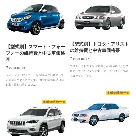
【型式別】トヨタ・アリスト
【型式別】スマート・フォー
の維持費と中古車価格帯
フォーの維持費と中古車価格
帯
2020.08.27
アリストはトヨタが1991年から2004年にかけて
2020.08.28
販売していたセダンです。 アリストはトヨタの
フォーフォーはスマートが2004年から販売して
上級セダン「クラ…
いるコンパクトカーです。 都会の日常に溶け込
む取り回しの良いコン…
車種別維持費データ
車種別維持費データ