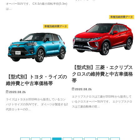
オーバーSUVです。 CX-3の最小回転半径(5.3m)
は…
車種別維持費データ
車種別維持費データ
【型式別】三菱・エクリプス
クロスの維持費と中古車価格
【型式別】トヨタ・ライズの
帯
維持費と中古車価格帯
2020.08.26
2020.08.26
エクリプスクロスは三菱が2018年から販売して
ライズはトヨタが2019年から販売しているコン
いるクロスオーバーSUVです。 エクリプスクロ
パクトサイズのSUVです。 ダイハツが製造する2
スは三菱自動車の世…
代目ロッキーのO…