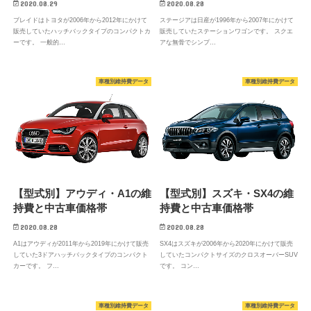
2020.08.29
2020.08.28
ブレイドはトヨタが2006年から2012年にかけて
ステージアは日産が1996年から2007年にかけて
販売していたハッチバックタイプのコンパクトカ
販売していたステーションワゴンです。 スクエ
ーです。 一般的…
アな無骨でシンプ…
車種別維持費データ
車種別維持費データ
【型式別】アウディ・A1の維
【型式別】スズキ・SX4の維
持費と中古車価格帯
持費と中古車価格帯
2020.08.28
2020.08.28
A1はアウディが2011年から2019年にかけて販売
SX4はスズキが2006年から2020年にかけて販売
していた3ドアハッチバックタイプのコンパクト
していたコンパクトサイズのクロスオーバーSUV
カーです。 フ…
です。 コン…
車種別維持費データ
車種別維持費データ