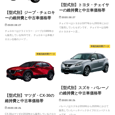
【型式別】トヨタ・チェイサ
ーの維持費と中古車価格帯
【型式別】ジープ・チェロキ
ーの維持費と中古車価格帯
2020.08.27
チェイサーはトヨタが1977年から2001年にかけ
2020.08.27
て販売していたセダンです。 チェイサーは当時
チェロキーはクライスラー・ジープが1989年か
のトヨタオート店…
ら販売しているSUVです。 チェロキーは本格ク
ロカン仕様のジープ…
車種別維持費データ
車種別維持費データ
【型式別】スズキ・バレーノ
の維持費と中古車価格帯
【型式別】マツダ・CX-30の
維持費と中古車価格帯
2020.08.26
バレーノはスズキが2016年から2020年にかけて
2020.08.26
販売していたハッチバックタイプのコンパクトカ
CX-30はマツダが2019年から販売しているクロス
ーです。 バレー…