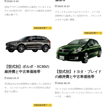
2020.11.05
2020.10.03
Q5はアウディが2009年から販売しているミドル
サイズのSUVです。 Q5アウディが販売するSUV
グランドチェロキーはクライスラー・ジープが
の最上級フラ…
1993年から販売しているSUVです。 グランドチ
ェロキーは高い悪路…
車種別維持費データ
車種別維持費データ
【型式別】ボルボ・XC60の
維持費と中古車価格帯
【型式別】トヨタ・ブレイド
の維持費と中古車価格帯
2020.09.11
2020.08.29
XC60はボルボが2009年から販売しているSUVで
す。 コンパクトなボディサイズのSUVの人気の
ブレイドはトヨタが2006年から2012年にかけて
高まりを受け…
販売していたハッチバックタイプのコンパクトカ
ーです。 一般的…
車種別維持費データ