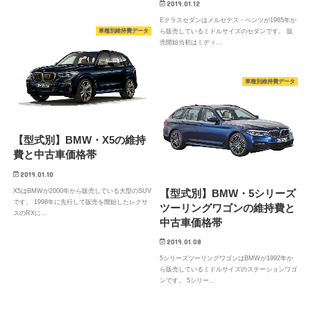
2019.01.12
Eクラスセダンはメルセデス・ベンツが1985年か
車種別維持費データ
ら販売しているミドルサイズのセダンです。 販
売開始当初はミディ…
車種別維持費データ
【型式別】BMW・X5の維持
費と中古車価格帯
2019.01.10
X5はBMWが2000年から販売している大型のSUV
【型式別】BMW・5シリーズ
です。 1998年に先行して販売を開始したレクサ
ツーリングワゴンの維持費と
スのRXに…
中古車価格帯
2019.01.08
5シリーズツーリングワゴンはBMWが1992年か
ら販売しているミドルサイズのステーションワゴ
ンです。 5シリー…