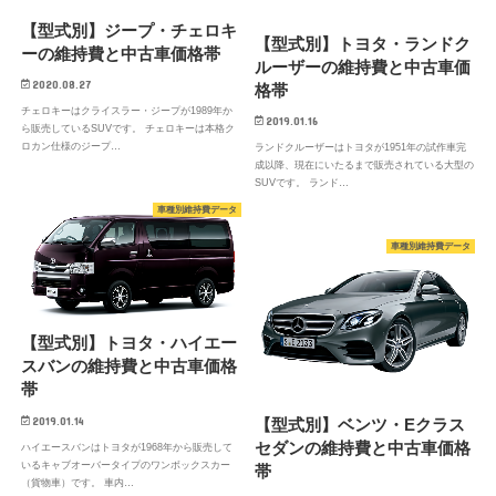
【型式別】ジープ・チェロキ
【型式別】トヨタ・ランドク
ーの維持費と中古車価格帯
ルーザーの維持費と中古車価
2020.08.27
格帯
チェロキーはクライスラー・ジープが1989年か
2019.01.16
ら販売しているSUVです。 チェロキーは本格ク
ロカン仕様のジープ…
ランドクルーザーはトヨタが1951年の試作車完
成以降、現在にいたるまで販売されている大型の
SUVです。 ランド…
車種別維持費データ
車種別維持費データ
【型式別】トヨタ・ハイエー
スバンの維持費と中古車価格
帯
2019.01.14
【型式別】ベンツ・Eクラス
セダンの維持費と中古車価格
ハイエースバンはトヨタが1968年から販売して
いるキャブオーバータイプのワンボックスカー
帯
（貨物車）です。 車内…