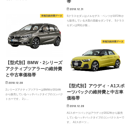
帯
2018.12.31
車種別維持費データ
Sクラスセダンはメルセデス・ベンツが1972年か
ら販売している大型の高級セダンです。 Sクラス
セダンは同社が販…
車種別維持費データ
【型式別】BMW・2シリーズ
アクティブツアラーの維持費
と中古車価格帯
2018.12.28
【型式別】アウディ・A1スポ
2シリーズアクティブツアラーはBMWが2014年
ーツバックの維持費と中古車
から販売しているハッチバックタイプのコンパク
価格帯
トカーです。 2シ…
2018.12.28
A1スポーツバックはアウディが2012年から販売
しているハッチバックタイプのコンパクトカーで
す。 A1スポーツ…