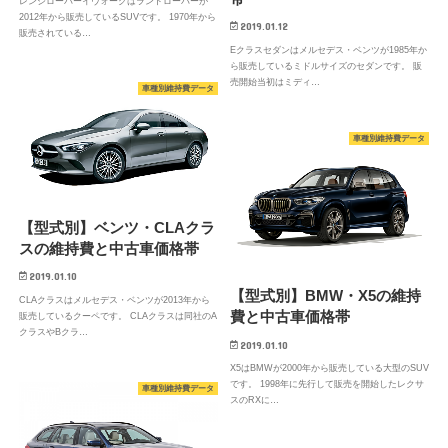
レンジローバーイヴォークはランドローバーが
2012年から販売しているSUVです。 1970年から
2019.01.12
販売されている…
Eクラスセダンはメルセデス・ベンツが1985年か
ら販売しているミドルサイズのセダンです。 販
売開始当初はミディ…
車種別維持費データ
車種別維持費データ
【型式別】ベンツ・CLAクラ
スの維持費と中古車価格帯
2019.01.10
【型式別】BMW・X5の維持
CLAクラスはメルセデス・ベンツが2013年から
費と中古車価格帯
販売しているクーペです。 CLAクラスは同社のA
クラスやBクラ…
2019.01.10
X5はBMWが2000年から販売している大型のSUV
です。 1998年に先行して販売を開始したレクサ
車種別維持費データ
スのRXに…