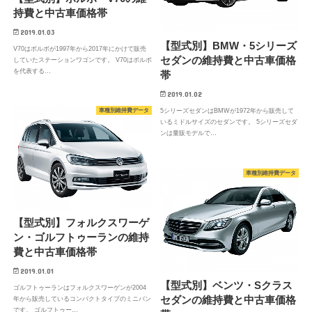
持費と中古車価格帯
2019.01.03
【型式別】BMW・5シリーズ
V70はボルボが1997年から2017年にかけて販売
セダンの維持費と中古車価格
していたステーションワゴンです。 V70はボルボ
を代表する…
帯
2019.01.02
車種別維持費データ
5シリーズセダンはBMWが1972年から販売して
いるミドルサイズのセダンです。 5シリーズセダ
ンは量販モデルで…
車種別維持費データ
【型式別】フォルクスワーゲ
ン・ゴルフトゥーランの維持
費と中古車価格帯
2019.01.01
【型式別】ベンツ・Sクラス
ゴルフトゥーランはフォルクスワーゲンが2004
セダンの維持費と中古車価格
年から販売しているコンパクトタイプのミニバン
です。 ゴルフトゥー…