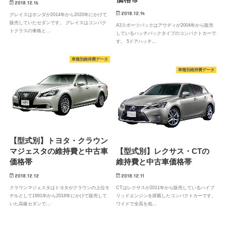
2018.12.16
2018.12.14
グレイスはホンダが2014年から2020年にかけて
販売していたセダンです。 グレイスはコンパク
A3スポーツバックはアウディが2004年から販売
トクラスの車格と…
しているハッチバックタイプのコンパクトカーで
す。 5ドアハッチ…
車種別維持費データ
車種別維持費データ
【型式別】トヨタ・クラウン
マジェスタの維持費と中古車
【型式別】レクサス・CTの
価格帯
維持費と中古車価格帯
2018.12.12
2018.12.11
クラウンマジェスタはトヨタがクラウンの上位モ
CTはレクサスが2011年から販売しているハイブ
デルとして1991年から2018年にかけて販売して
リッドエンジンを搭載したコンパクトカーです。
いた高級セダンで…
ワイドで全高を低…