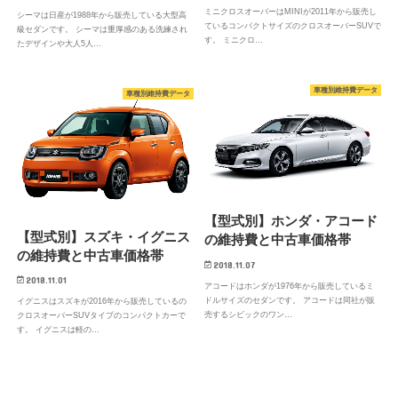
ミニクロスオーバーはMINIが2011年から販売し
シーマは日産が1988年から販売している大型高
ているコンパクトサイズのクロスオーバーSUVで
級セダンです。 シーマは重厚感のある洗練され
す。 ミニクロ…
たデザインや大人5人…
車種別維持費データ
車種別維持費データ
【型式別】ホンダ・アコード
【型式別】スズキ・イグニス
の維持費と中古車価格帯
の維持費と中古車価格帯
2018.11.07
2018.11.01
アコードはホンダが1976年から販売しているミ
ドルサイズのセダンです。 アコードは同社が販
イグニスはスズキが2016年から販売しているの
売するシビックのワン…
クロスオーバーSUVタイプのコンパクトカーで
す。 イグニスは軽の…