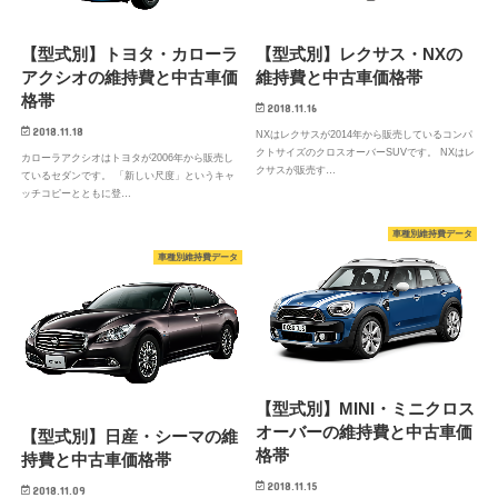
【型式別】トヨタ・カローラ
【型式別】レクサス・NXの
アクシオの維持費と中古車価
維持費と中古車価格帯
格帯
2018.11.16
2018.11.18
NXはレクサスが2014年から販売しているコンパ
クトサイズのクロスオーバーSUVです。 NXはレ
カローラアクシオはトヨタが2006年から販売し
クサスが販売す…
ているセダンです。 「新しい尺度」というキャ
ッチコピーとともに登…
車種別維持費データ
車種別維持費データ
【型式別】MINI・ミニクロス
オーバーの維持費と中古車価
【型式別】日産・シーマの維
格帯
持費と中古車価格帯
2018.11.15
2018.11.09