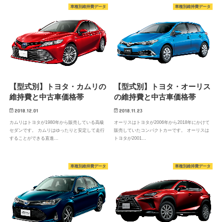
車種別維持費データ
車種別維持費データ
【型式別】トヨタ・カムリの
【型式別】トヨタ・オーリス
維持費と中古車価格帯
の維持費と中古車価格帯
2018.12.01
2018.11.23
カムリはトヨタが1980年から販売している高級
オーリスはトヨタが2006年から2018年にかけて
セダンです。 カムリはゆったりと安定して走行
販売していたコンパクトカーです。 オーリスは
することができる直進…
トヨタが2001…
車種別維持費データ
車種別維持費データ