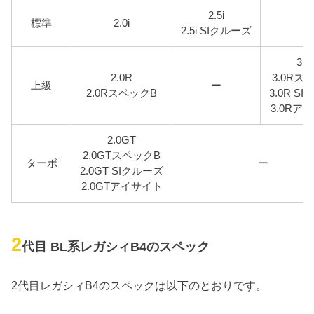
2.5i
標準
2.0i
ー
2.5i SIクルーズ
3.0
2.0R
3.0Rス
上級
ー
2.0RスペックB
3.0R S
3.0Rア
2.0GT
2.0GTスペックB
ターボ
ー
2.0GT SIクルーズ
2.0GTアイサイト
2
代目 BL系レガシィB4のスペック
2代目レガシィB4のスペックは以下のとおりです。