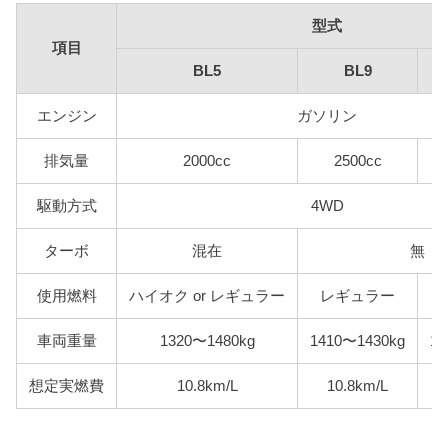
型式
項目
BL5
BL9
エンジン
ガソリン
排気量
2000cc
2500cc
駆動方式
4WD
ターボ
混在
無
使用燃料
ハイオク or レギュラー
レギュラー
車両重量
1320〜1480kg
1410〜1430kg
14
想定実燃費
10.8km/L
10.8km/L