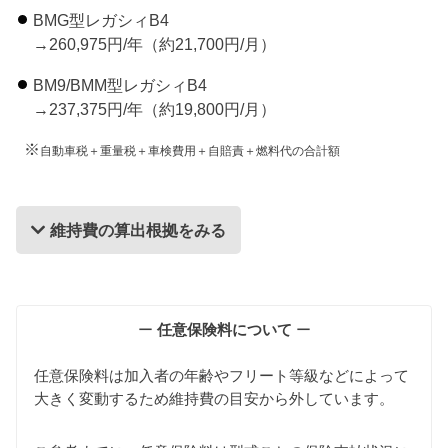
BMG型レガシィB4
→260,975円/年（約21,700円/月）
BM9/BMM型レガシィB4
→237,375円/年（約19,800円/月）
※
自動車税＋重量税＋車検費用＋自賠責＋燃料代の合計額
維持費の算出根拠をみる
維持費の算出根拠
ー
任意保険料について
ー
任意保険料は加入者の年齢やフリート等級などによって
大きく変動するため維持費の目安から外しています。