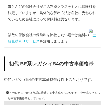
ほとんどの保険会社がこの料率クラスをもとに保険料を
型式
13年経過
18年経過
決定していますが、具体的な算出方法は各社に委ねられ
ているため会社によって保険料は異なります。
1500kg以下：17,100円
1500kg以下：18,900円
BE5
1500kg超：22,800円
1500kg超：25,200円
複数の保険会社の保険料を比較したい場合は無料の
一
括見積もりサービス
を活用しましょう。
車検費用
車検代行料金、一般消耗品の交換費用などを含め車
検費用を50,000円としています。
自賠責
初代 BE系レガシィB4の中古車価格帯
BE5型レガシィB4は自家用乗用車に該当しますの
で、自賠責の金額は10,775円となります。
初代レガシィB4の中古車価格帯は以下のとおりです。
燃料代
年間10,000km走行、ハイオク1Lあたり140円を前提
条件として、基本情報で説明した使用燃料と想定実
※
初代レガシィB4は市場に流通する中古車が少ないため、全年式をとおし
燃費をもとに燃料代を算出し162,800円としていま
た中古車価格帯としています。
す。