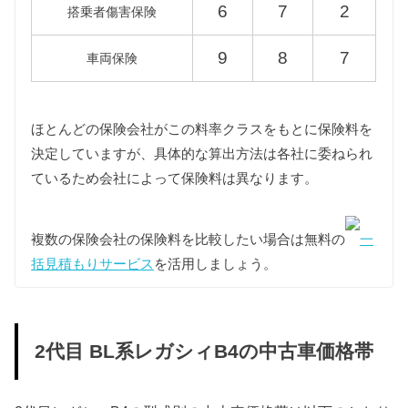
6
7
2
搭乗者傷害保険
BLE
51,000円
58,600円
9
8
7
車両保険
重量税
重量税は車両重量によって異なりますが、2代目レガ
シィB4はすべて同じ課税クラス（1000〜1500kg）に
ほとんどの保険会社がこの料率クラスをもとに保険料を
該当します。
決定していますが、具体的な算出方法は各社に委ねられ
また、環境負荷の観点から新車登録後13年が経過し
ているため会社によって保険料は異なります。
た2代目レガシィB4の重量税は約40%増額され、18年
以上が経過する一部の車両についてはさらに約10%
増額されますが、維持費は標準税額をもとに算出し
複数の保険会社の保険料を比較したい場合は無料の
一
ています。
括見積もりサービス
を活用しましょう。
型式
標準税額
13年経過
18年経過
BL5
2代目 BL系レガシィB4の中古車価格帯
BL9
12,300円
17,100円
18,900円