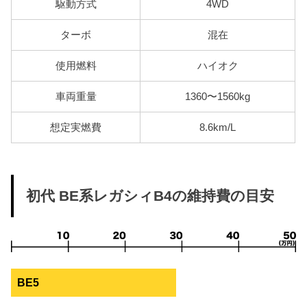
駆動方式
4WD
ターボ
混在
使用燃料
ハイオク
車両重量
1360〜1560kg
想定実燃費
8.6km/L
初代 BE系レガシィB4の維持費の目安
BE5