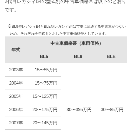
2代目レガシィB4の型式別の中古車価格帯は以下のとおり
BLE
です。
車検費用
※
BL9型レガシィB4とBLE型レガシィB4は市場に流通する中古車が少ない
車検代行料金、一般消耗品の交換費用などを含め車
ため、それぞれ全年式をとおした中古車価格帯としています。
検費用を50,000円としています。
中古車価格帯（車両価格）
年式
自賠責
BL5
BL9
BLE
2代目レガシィB4は自家用乗用車に該当しますので、
自賠責の金額は10,775円となります。
2003年
15〜55万円
燃料代
年間10,000km走行、レギュラー1Lあたり130円、ハ
2004年
15〜75万円
イオク1Lあたり140円を前提条件として、基本情報で
説明した型式ごとの使用燃料と想定実燃費をもとに
2005年
15〜125万円
燃料代を算出しています。
2006年
20〜175万円
30〜395万円
30〜85万円
型式
燃料代
2007年
20〜145万円