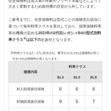
任意保険料は加入者の年齢やフリート等級などによって
大きく変動するため維持費の目安から外しています。
ご参考までに、任意保険料は型式ごとの保険支払状況に
基づいて毎年料率クラスを算出しており、損害保険料率
自動車税
算出機構の定める
2021年の2代目レガシィB4の型式別料
自動車税は排気量によって異なります。
※
BL5型レガシィB4は1500〜2000cc、BL9型レガシィ
率クラス
は以下のとおり
となります。
B4は2000〜2500cc、BLE型レガシィB4は2500〜
3000ccの課税クラスに該当します。
※
料率クラスは1～17に区分され、数字が小さければ保険料が安く、
また、環境負荷の観点から新車登録後13年が経過し
大きければ保険料が高くなります。
た2代目レガシィB4の自動車税は約15%増額されます
料率クラス
が、維持費は標準税額をもとに算出しています。
補償内容
BL5
BL9
BLE
型式
標準税額
13年経過
6
6
6
対人賠償責任保険
BL5
39,500円
45,400円
9
5
7
対物賠償責任保険
BL9
45,000円
51,700円