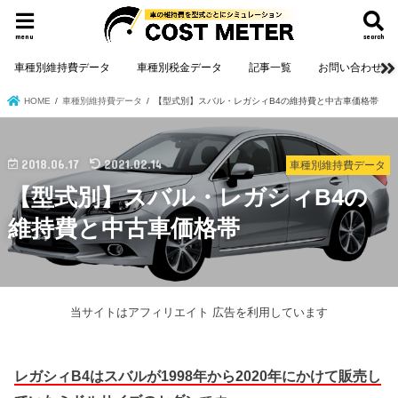
menu
search
車種別維持費データ
車種別税金データ
記事一覧
お問い合わせ
HOME
車種別維持費データ
【型式別】スバル・レガシィB4の維持費と中古車価格帯
2018.06.17
2021.02.14
車種別維持費データ
【型式別】スバル・レガシィB4の
維持費と中古車価格帯
当サイトはアフィリエイト 広告を利用しています
レガシィB4はスバルが1998年から2020年にかけて販売し