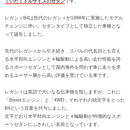
ていたミドルサイズのセダン
です。
レガシィB4は先代のレガシィが1998年に実施したモデル
チェンジに伴い、セダンタイプとして独立した車種とな
って誕生しました。
先代のレガシィから引き続き、スバルの代名詞とも言え
る水平対向エンジンと４輪駆動による高い走行性能を誇
るスポーツセダンとして国内海外を問わず車に走りを求
めるユーザー層から高い評価を受けている車です。
レガシィは英語で大いなる伝承物を指しますが、これに
「Boxerエンジン」と「4WD」それぞれの頭文字をとった
B4という言葉を付与しました。
文字どおり水平対向エンジンと４輪駆動が特徴的なスポ
ーツセダンにふさわしい名前となっています。