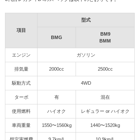
型式
項目
BM9
BMG
BMM
エンジン
ガソリン
排気量
2000cc
2500cc
駆動方式
4WD
ターボ
有
混在
使用燃料
ハイオク
レギュラー or ハイオク
車両重量
1550〜1560kg
1440〜1520kg
想定実燃費
9.7km/L
10.9km/L