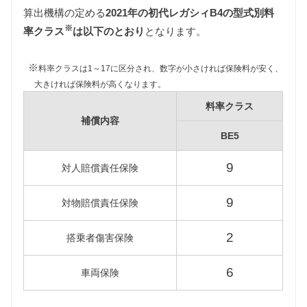
算出機構の定める
2021年の初代レガシィB4の型式別料
自動車税は排気量によって異なりますが、初代レガ
※
シィB4の型式はBE5のみですので、課税クラスもひ
率クラス
は以下のとおり
となります。
とつ（1500〜2000cc）となります。
またBE5型レガシィB4はすべての年式で新車登録後
※
料率クラスは1～17に区分され、数字が小さければ保険料が安く、
13年以上が経過していますので、環境負荷の観点か
大きければ保険料が高くなります。
ら自動車税が約15%増額され45,400円となります。
料率クラス
重量税
補償内容
重量税は車両重量によって異なります。
BE5
BE5型レガシィB4はグレードにより1000〜1500kgと
9
1500〜2000kgの課税クラスが混在していますが、維
対人賠償責任保険
持費は1000〜1500kgの課税クラスに該当するグレー
ドをもとに算出しています。
9
対物賠償責任保険
またBE5型レガシィB4はすべての年式で新車登録後
13年以上が経過していますので、環境負荷の観点か
2
搭乗者傷害保険
ら重量税が約40%増額され、新車登録後18年以上経
過する一部の年式についてはさらに約10%重量税が
6
車両保険
増額となりますが、維持費は13年経過車両をもとに
算出しています。