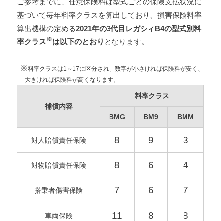
ご参考までに、任意保険料は型式ごとの保険支払状況に
基づいて毎年料率クラスを算出しており、損害保険料率
自動車税
算出機構の定める
2021年の3代目レガシィB4の型式別料
自動車税は排気量によって異なります。
※
BMG型レガシィB4は1500〜2000cc、BM9/BMM型レ
率クラス
は以下のとおり
となります。
ガシィB4は2000〜2500ccの課税クラスに該当しま
す。
※
料率クラスは1～17に区分され、数字が小さければ保険料が安く、
大きければ保険料が高くなります。
型式
税額
料率クラス
補償内容
BMG
39,500円
BMG
BM9
BMM
BM9
8
9
3
対人賠償責任保険
45,000円
BMM
8
6
4
対物賠償責任保険
重量税
7
6
7
搭乗者傷害保険
重量税は車両重量によって異なります。
BMG型レガシィB4は1500〜2000kgの課税クラスに該
11
8
8
車両保険
当します。