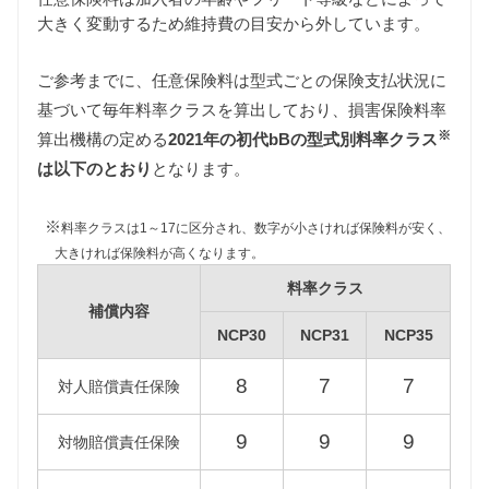
大きく変動するため維持費の目安から外しています。
ご参考までに、任意保険料は型式ごとの保険支払状況に
基づいて毎年料率クラスを算出しており、損害保険料率
自動車税
※
算出機構の定める
2021年の初代bBの型式別料率クラス
自動車税は排気量によって異なりますが、初代bBは
すべて同じ課税グレード（1000〜1500cc）に該当し
は以下のとおり
となります。
ます。
また初代bBはすべての年式で新車登録後13年以上が
※
料率クラスは1～17に区分され、数字が小さければ保険料が安く、
経過していますので、環境負荷の観点から自動車税
大きければ保険料が高くなります。
は約15%増額され39,600円となります。
料率クラス
重量税
補償内容
重量税は車両重量によって異なりますが、初代bBは
NCP30
NCP31
NCP35
すべて同じ課税クラス（1000〜1500kg）に該当しま
8
7
7
す。
対人賠償責任保険
また初代bBはすべての年式で新車登録後13年以上が
経過していますので、環境負荷の観点から重量税は
9
9
9
対物賠償責任保険
約40%増額され、新車登録後18年以上が経過した一
部の年式についてはさらに約10%されますが、維持