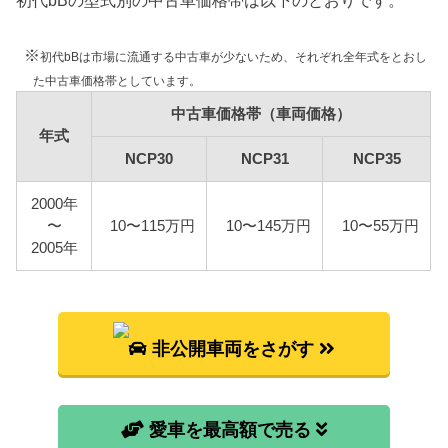
燃料代
年間10,000km走行、レギュラー1Lあたり130円を前
提条件として、基本情報で説明した型式ごとの使用
※
初代bBは市場に流通する中古車が少ないため、それぞれ全年式をとおし
燃料と想定実燃費をもとに燃料代を算出していま
た中古車価格帯としています。
す。
中古車価格帯（車両価格）
年式
型式
燃料代
NCP30
NCP31
NCP35
NCP30
103,200円
2000年
〜
10〜115万円
10〜145万円
10〜55万円
NCP31
109,200円
2005年
NCP35
111,100円
非公開車両をさがす
愛車を最高額で売る