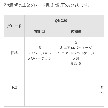
2代目bBの主なグレード構成は以下のとおりです。
QNC20
グレード
前期型
後期型
S
S
S エアロパッケージ
標準
S Xバージョン
S エアロ-Gパッケージ
S Qバージョン
S 煌
S 煌-G
上級
–
Z 
Z 