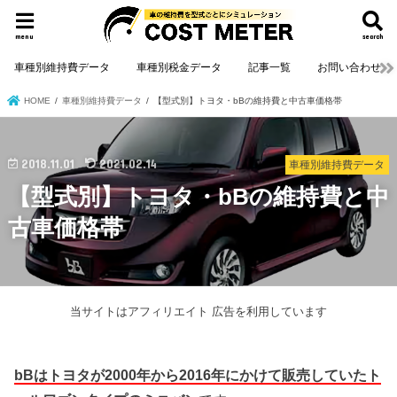
menu
search
車種別維持費データ
車種別税金データ
記事一覧
お問い合わせ
HOME
車種別維持費データ
【型式別】トヨタ・bBの維持費と中古車価格帯
2018.11.01
2021.02.14
車種別維持費データ
【型式別】トヨタ・bBの維持費と中
古車価格帯
当サイトはアフィリエイト 広告を利用しています
bBはトヨタが2000年から2016年にかけて販売していたト