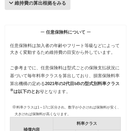
維持費の算出根拠をみる
維持費の算出根拠
ー
任意保険料について
ー
任意保険料は加入者の年齢やフリート等級などによって
大きく変動するため維持費の目安から外しています。
ご参考までに、任意保険料は型式ごとの保険支払状況に
基づいて毎年料率クラスを算出しており、損害保険料率
自動車税
算出機構の定める
2021年の2代目bBの型式別料率クラス
自動車税は排気量によって異なりますが、2代目bBは
※
すべて同じ課税グレード（1000〜1500cc）に該当し
は以下のとおり
となります。
34,500円となります。
また環境負荷の観点から新車登録後13年が経過した2
※
料率クラスは1～17に区分され、数字が小さければ保険料が安く、
代目bBの自動車税は約15%増額されますが、維持費
大きければ保険料が高くなります。
は標準税額をもとに算出しています。
料率クラス
補償内容