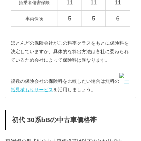
11
11
11
搭乗者傷害保険
費は13年経過車両をもとに算出しています。
5
5
6
車両保険
型式
税額（13年経過）
18年経過
NCP30
ほとんどの保険会社がこの料率クラスをもとに保険料を
決定していますが、具体的な算出方法は各社に委ねられ
NCP31
17,100円
18,900円
ているため会社によって保険料は異なります。
NCP35
複数の保険会社の保険料を比較したい場合は無料の
一
車検費用
括見積もりサービス
を活用しましょう。
車検代行料金、一般消耗品の交換費用などを含め車
検費用を50,000円としています。
自賠責
初代 30系bBの中古車価格帯
初代bBは自家用乗用車に該当しますので、自賠責の
金額は10,775円となります。
初代bBの型式別の中古車価格帯は以下のとおりです。