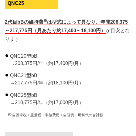
QNC25
※
2代目bBの維持費
は型式によって異なり、年間208,375
～217,775円（月あたり約17,400～18,100円）
が目安とな
ります。
QNC20型bB
→208,375円/年（約17,400円/月）
QNC21型bB
→217,775円/年（約18,100円/月）
QNC25型bB
→210,775円/年（約17,600円/月）
※
自動車税＋重量税＋車検費用＋自賠責＋燃料代の合計額