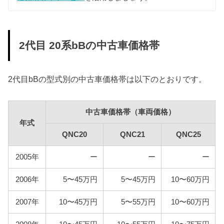
QNC20
QNC21
12,300円
17,100円
2代目 20系bBの中古車価格帯
QNC25
2代目bBの型式別の中古車価格帯は以下のとおりです。
車検費用
車検代行料金、一般消耗品の交換費用などを含め車
検費用を50,000円としています。
中古車価格帯（車両価格）
年式
自賠責
QNC20
QNC21
QNC25
2代目bBは自家用乗用車に該当しますので、自賠責の
金額は10,775円となります。
2005年
ー
ー
ー
燃料代
2006年
5〜45万円
5〜45万円
10〜60万円
年間10,000km走行、レギュラー1Lあたり130円を前
提条件として、基本情報で説明した型式ごとの使用
2007年
10〜45万円
5〜55万円
10〜60万円
燃料と想定実燃費をもとに燃料代を算出していま
す。