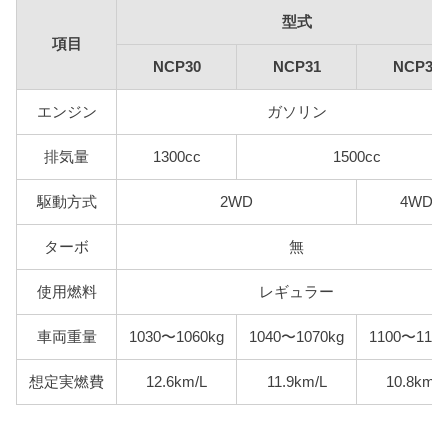
型式
項目
NCP30
NCP31
NCP35
エンジン
ガソリン
排気量
1300cc
1500cc
駆動方式
2WD
4WD
ターボ
無
使用燃料
レギュラー
車両重量
1030〜1060kg
1040〜1070kg
1100〜1130
想定実燃費
12.6km/L
11.9km/L
10.8km/L