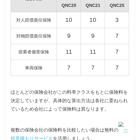
QNC20
QNC21
QNC25
型式
標準税額
13年経過
QNC20
10
10
3
対人賠償責任保険
QNC21
34,500円
39,600円
9
9
7
対物賠償責任保険
QNC25
11
11
7
搭乗者傷害保険
7
7
7
車両保険
重量税
重量税は車両重量によって異なりますが、2代目bBは
すべて同じ課税クラス（1000〜1500kg）に該当しま
す。
ほとんどの保険会社がこの料率クラスをもとに保険料を
また、環境負荷の観点から新車登録後13年が経過し
決定していますが、具体的な算出方法は各社に委ねられ
た2代目bBの重量税は約40%増額されますが、維持費
ているため会社によって保険料は異なります。
は標準税額をもとに算出しています。
複数の保険会社の保険料を比較したい場合は無料の
一
型式
標準税額
13年経過
括見積もりサービス
を活用しましょう。