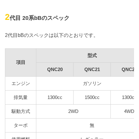
2
代目 20系bBのスペック
2代目bBのスペックは以下のとおりです。
型式
項目
QNC20
QNC21
QNC25
エンジン
ガソリン
排気量
1300cc
1500cc
1300cc
駆動方式
2WD
4WD
ターボ
無