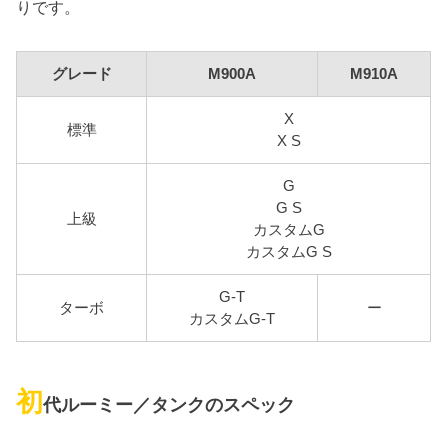
りです。
グレード
M900A
M910A
X
標準
X S
G
G S
上級
カスタムG
カスタムG S
G-T
ターボ
ー
カスタムG-T
初
代ルーミー／タンクのスペック