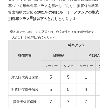
基づいて毎年料率クラスを算出しており、損害保険料率
自動車税
算出機構の定める
2021年の初代ルーミー／タンクの型式
自動車税は排気量によって異なりますが、初代ルー
※
ミー／タンクはすべて同じ課税クラス（660〜
別料率クラス
は以下のとおり
となります。
1000cc）に該当します。
また自動車税制改正により2019年10月1日以降に新車
※
料率クラスは1～17に区分され、数字が小さければ保険料が安く、
登録された初代ルーミー／タンクの自動車税は減額
大きければ保険料が高くなります。
されるため、維持費は新税額をもとに算出していま
料率クラス
す。（2019年9月30日以前に新車登録された初代ルー
ミー／タンクには旧税額が適用されます。）
補償内容
M900A
M910A
ルーミー
タンク
ルーミー
タン
型式
新税額（2019/10/1以降）
旧税額
5
5
1
1
M900A
対人賠償責任保険
25,000円
29,500円
M910A
5
5
4
4
対物賠償責任保険
7
7
7
7
搭乗者傷害保険
重量税