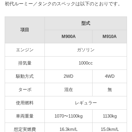
初代ルーミー／タンクのスペックは以下のとおりです。
型式
項目
M900A
M910A
エンジン
ガソリン
排気量
1000cc
駆動方式
2WD
4WD
ターボ
混在
無
使用燃料
レギュラー
車両重量
1070〜1100kg
1130kg
想定実燃費
16.3km/L
15.0km/L