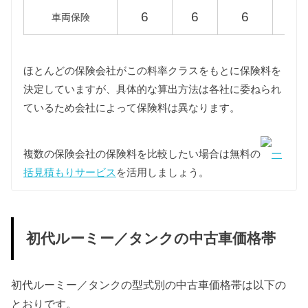
重量税は車両重量によって異なりますが、初代ルー
6
6
6
6
車両保険
ミー／タンクはすべて同じ課税クラス（1000〜
1500kg）に該当します。
また初代ルーミー／タンクはエコカーに認定されて
いるため重量税が軽減され、7,500円となります。
ほとんどの保険会社がこの料率クラスをもとに保険料を
決定していますが、具体的な算出方法は各社に委ねられ
車検費用
ているため会社によって保険料は異なります。
車検代行料金、一般消耗品の交換費用などを含め車
検費用を50,000円としています。
複数の保険会社の保険料を比較したい場合は無料の
一
自賠責
初代ルーミー／タンクは自家用乗用車に該当します
括見積もりサービス
を活用しましょう。
ので、自賠責の金額は10,775円となります。
燃料代
年間10,000km走行、レギュラー1Lあたり130円を前
初代ルーミー／タンクの中古車価格帯
提条件として、基本情報で説明した型式ごとの使用
燃料と想定実燃費をもとに燃料代を算出していま
す。
初代ルーミー／タンクの型式別の中古車価格帯は以下の
とおりです。