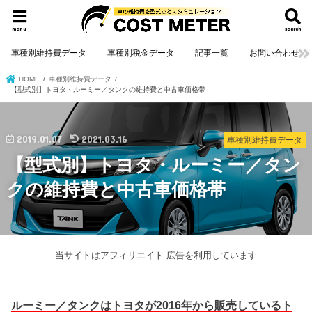
menu
search
車種別維持費データ
車種別税金データ
記事一覧
お問い合わせ
HOME
車種別維持費データ
【型式別】トヨタ・ルーミー／タンクの維持費と中古車価格帯
2019.01.07
2021.03.16
車種別維持費データ
【型式別】トヨタ・ルーミー／タン
クの維持費と中古車価格帯
当サイトはアフィリエイト 広告を利用しています
ルーミー／タンクはトヨタが2016年から販売しているト