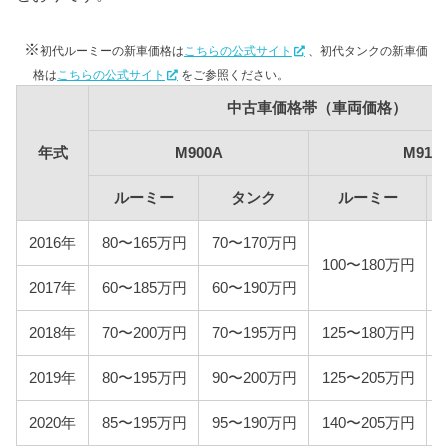
型式
燃料代
※
初代ルーミーの新車価格は
こちらの公式サイト
、初代タンクの新車価
M900A
79,800円
格は
こちらの公式サイト
をご参照ください。
M910A
86,700円
中古車価格帯（車両価格）
年式
M900A
M910
ルーミー
タンク
ルーミー
2016年
80〜165万円
70〜170万円
100〜180万円
2017年
60〜185万円
60〜190万円
2018年
70〜200万円
70〜195万円
125〜180万円
2019年
80〜195万円
90〜200万円
125〜205万円
2020年
85〜195万円
95〜190万円
140〜205万円