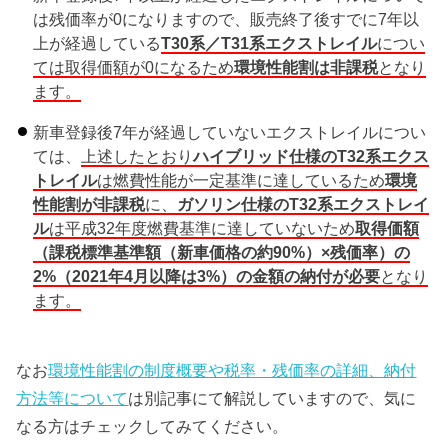
は残価率が0になりますので、販売終了後すでに7年以
上が経過している
T30系／T31系エクストレイル
につい
ては取得価額が0になるため
環境性能割は非課税
となり
ます。
新車登録後7年が経過していないエクストレイルについ
ては、
上述したとおり
ハイブリッド仕様のT32系エクス
トレイル
は燃費性能が一定基準に達しているため
環境
性能割が非課税
に、
ガソリン仕様のT32系エクストレイ
ル
は平成32年度燃費基準に達していないため
取得価額
（課税標準基準額（新車価格の約90%）×残価率）の
2%（2021年4月以降は3%）の金額の納付が必要
となり
ます。
なお
環境性能割の制度概要や税率・残価率の詳細、納付
方法等について
は別記事にて解説していますので、気に
なる方はチェックしてみてください。