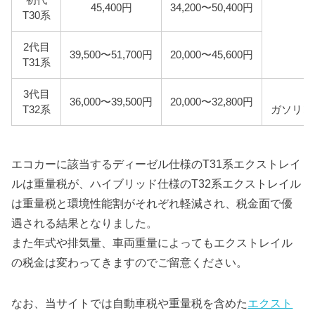
45,400円
34,200〜50,400円
T30系
2代目
39,500〜51,700円
20,000〜45,600円
T31系
3代目
36,000〜39,500円
20,000〜32,800円
T32系
ガソリン
エコカーに該当するディーゼル仕様のT31系エクストレイ
ルは重量税が、ハイブリッド仕様のT32系エクストレイル
は重量税と環境性能割がそれぞれ軽減され、税金面で優
遇される結果となりました。
また年式や排気量、車両重量によってもエクストレイル
の税金は変わってきますのでご留意ください。
なお、当サイトでは自動車税や重量税を含めた
エクスト