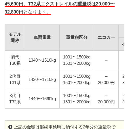
45,600円
、
T32系エクストレイルの重量税は20,000〜
32,800円
となります。
モデル
車両重量
重量税区分
エコカー
通称
標
初代
1001〜1500kg
1340〜1510kg
–
T30系
1501〜2000kg
2代目
1001〜1500kg
–
24
1430〜1710kg
T31系
1501〜2000kg
20,000円
32
3代目
1001〜1500kg
–
24
1440〜1660kg
T32系
1501〜2000kg
20,000円
32
上記の金額は継続車検時に納付する2年分の重量税で