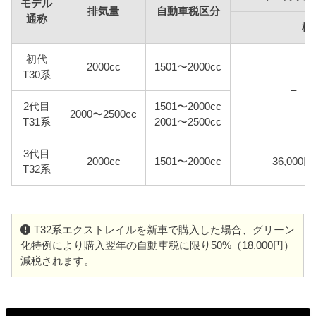
モデル
排気量
自動車税区分
通称
標
初代
2000cc
1501〜2000cc
T30系
–
2代目
1501〜2000cc
2000〜2500cc
T31系
2001〜2500cc
3代目
2000cc
1501〜2000cc
36,000円
T32系
T32系エクストレイルを新車で購入した場合、グリーン
化特例により購入翌年の自動車税に限り50%（18,000円）
減税されます。