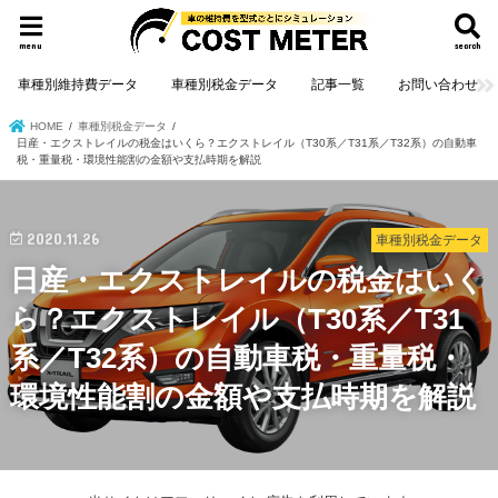
menu
search
車種別維持費データ
車種別税金データ
記事一覧
お問い合わせ
HOME
車種別税金データ
日産・エクストレイルの税金はいくら？エクストレイル（T30系／T31系／T32系）の自動車
税・重量税・環境性能割の金額や支払時期を解説
2020.11.26
車種別税金データ
日産・エクストレイルの税金はいく
ら？エクストレイル（T30系／T31
系／T32系）の自動車税・重量税・
環境性能割の金額や支払時期を解説