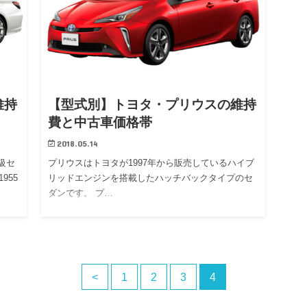
維持
【型式別】トヨタ・プリウスの維持
費と中古車価格帯
2018.05.14
級セ
プリウスはトヨタが1997年から販売しているハイブ
955
リッドエンジンを搭載したハッチバックタイプのセ
ダンです。 プ…
<
1
2
3
4