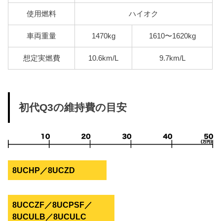
使用燃料
ハイオク
車両重量
1470kg
1610〜1620kg
想定実燃費
10.6km/L
9.7km/L
初代Q3の維持費の目安
8UCHP／8UCZD
8UCCZF／8UCPSF／
8UCULB／8UCULC