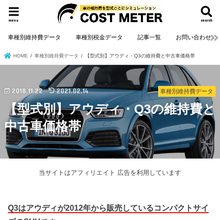
menu
search
車種別維持費データ
車種別税金データ
記事一覧
お問い合わせ
HOME
車種別維持費データ
【型式別】アウディ・Q3の維持費と中古車価格帯
2018.11.22
2021.02.14
車種別維持費データ
【型式別】アウディ・Q3の維持費と
中古車価格帯
当サイトはアフィリエイト 広告を利用しています
Q3はアウディが2012年から販売しているコンパクトサイ