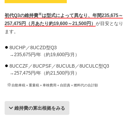
※
初代Q3の維持費
は型式によって異なり、年間235,675～
257,475円（月あたり約19,600～21,500円）
が目安となり
ます。
8UCHP／8UCZD型Q3
→235,675円/年（約19,600円/月）
8UCCZF／8UCPSF／8UCULB／8UCULC型Q3
→257,475円/年（約21,500円/月）
※
自動車税＋重量税＋車検費用＋自賠責＋燃料代の合計額
維持費の算出根拠をみる