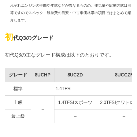
れぞれエンジンの性能や年式などが異なるものの、排気量や駆動方式は同
等ですのでスペック・維持費の目安・中古車価格帯の項目ではまとめて紹
介します。
初
代Q3のグレード
初代Q3の主なグレード構成は以下のとおりです。
グレード
8UCHP
8UCZD
8UCCZF
標準
1.4TFSI
–
上級
1.4TFSIスポーツ
2.0TFSIクワトロ1
–
最上級
–
–