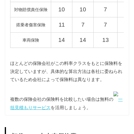
10
10
7
5
対物賠償責任保険
型式
新税額（2019/10/1以降）
旧税額
11
7
7
7
搭乗者傷害保険
8UCHP
30,500円
34,500円
8UCZD
14
14
13
13
車両保険
8UCCZF
8UCPSF
36,000円
39,500円
8UCULB
ほとんどの保険会社がこの料率クラスをもとに保険料を
8UCULC
決定していますが、具体的な算出方法は各社に委ねられ
ているため会社によって保険料は異なります。
重量税
重量税は車両重量によって異なります。
複数の保険会社の保険料を比較したい場合は無料の
一
8UCHP/8UCZD型Q3は1000〜1500kg、
8UCCZF/8UCPSF/8UCULB/8UCULC型Q3は1500〜
括見積もりサービス
を活用しましょう。
2000kgの課税クラスに該当します。
型式
税額