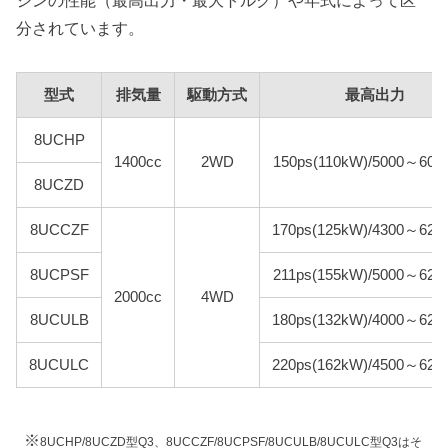
ジンの性能（最高出力・最大トルク）や年式によって区
分されています。
型式
排気量
駆動方式
最高出力
8UCHP
1400cc
2WD
150ps(110kW)/5000～600
8UCZD
8UCCZF
170ps(125kW)/4300～620
8UCPSF
211ps(155kW)/5000～620
2000cc
4WD
8UCULB
180ps(132kW)/4000～620
8UCULC
220ps(162kW)/4500～620
※
8UCHP/8UCZD型Q3、8UCCZF/8UCPSF/8UCULB/8UCULC型Q3はそ