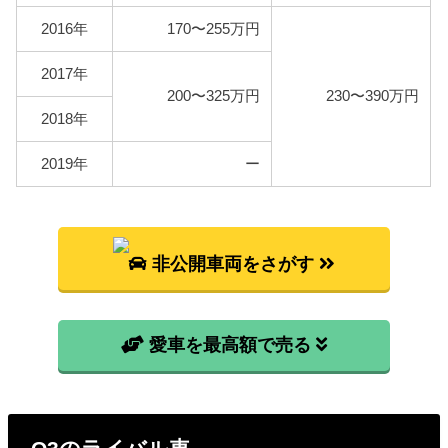
に燃料代を算出しています。
2016年
170〜255万円
2017年
型式
燃料代
200〜325万円
230〜390万円
2018年
8UCHP
132,100円
8UCZD
2019年
ー
8UCCZF
8UCPSF
144,300円
8UCULB
8UCULC
非公開車両をさがす
愛車を最高額で売る