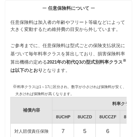
維持費の算出根拠
ー
任意保険料について
ー
任意保険料は加入者の年齢やフリート等級などによって
大きく変動するため維持費の目安から外しています。
ご参考までに、任意保険料は型式ごとの保険支払状況に
基づいて毎年料率クラスを算出しており、損害保険料率
自動車税
※
算出機構の定める
2021年の初代Q3の型式別料率クラス
自動車税は排気量によって異なります。
8UCHP/8UCZD型Q3は1000〜1500cc、
は以下のとおり
となります。
8UCCZF/8UCPSF/8UCULB/8UCULC型Q3は1500〜
2000ccの課税クラスに該当します。
※
料率クラスは1～17に区分され、数字が小さければ保険料が安く、
また自動車税制改正により2019年10月1日以降に新車
大きければ保険料が高くなります。
登録された8UCZD/8UCULB/8UCULC型Q3の自動車
料率クラス
税は減額されるため、維持費は新税額をもとに算出
補償内容
しています。（2019年9月30日以前に新車登録された
8UCHP
8UCZD
8UCCZF
8UCP
8UCZD/8UCULB/8UCULC型初代Q3、およびすべて
の8UCHP/8UCCZF/8UCPSF型Q3には旧税額が適用
7
5
6
3
対人賠償責任保険
されます。）