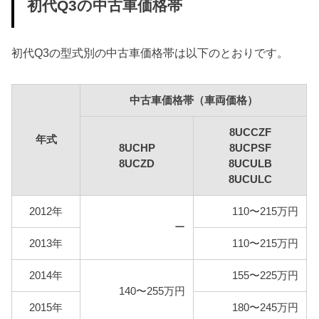
初代Q3の中古車価格帯
8UCHP
12,300円
8UCZD
初代Q3の型式別の中古車価格帯は以下のとおりです。
8UCCZF
8UCPSF
16,400円
8UCULB
中古車価格帯（車両価格）
8UCULC
8UCCZF
年式
8UCHP
8UCPSF
車検費用
8UCZD
8UCULB
車検代行料金、一般消耗品の交換費用などを含め車
8UCULC
検費用を50,000円としています。
2012年
110〜215万円
自賠責
ー
初代Q3は自家用乗用車に該当しますので、自賠責の
2013年
110〜215万円
金額は10,775円となります。
2014年
155〜225万円
燃料代
140〜255万円
年間10,000km走行、ハイオク1Lあたり140円を前提
2015年
180〜245万円
条件として、基本情報で説明した想定実燃費をもと