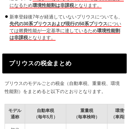
になるため
環境性能割は非課税
となります。
新車登録後7年が経過していないプリウスについても、
先代の30系プリウスおよび現行の50系プリウス
につい
ては燃費性能が一定基準に達しているため
環境性能割
は非課税
となります。
プリウスの税金まとめ
プリウスのモデルごとの税金（自動車税、重量税、環境
性能割）をまとめると以下のとおりとなります。
モデル
自動車税
重量税
環境性
通称
（毎年5月）
（毎車検時）
（車両購