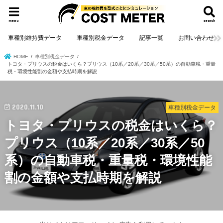
menu
search
車種別維持費データ
車種別税金データ
記事一覧
お問い合わせ
HOME
車種別税金データ
トヨタ・プリウスの税金はいくら？プリウス（10系／20系／30系／50系）の自動車税・重量
税・環境性能割の金額や支払時期を解説
2020.11.10
車種別税金データ
トヨタ・プリウスの税金はいくら？
プリウス（10系／20系／30系／50
系）の自動車税・重量税・環境性能
割の金額や支払時期を解説