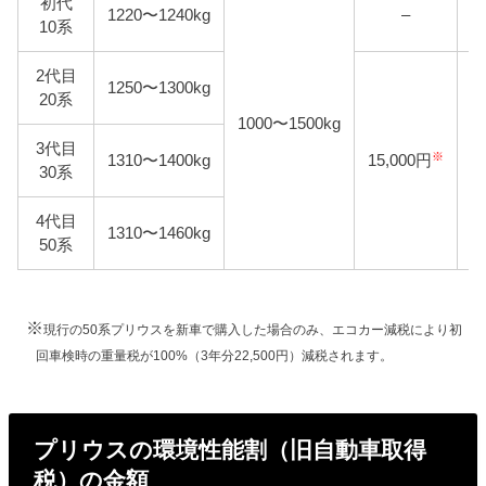
初代
1220〜1240kg
–
3
10系
2代目
1250〜1300kg
20系
1000〜1500kg
3代目
※
1310〜1400kg
15,000円
30系
4代目
1310〜1460kg
50系
※
現行の50系プリウスを新車で購入した場合のみ、エコカー減税により初
回車検時の重量税が100%（3年分22,500円）減税されます。
プリウスの環境性能割（旧自動車取得
税）の金額