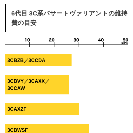
6代目 3C系パサートヴァリアントの維持
費の目安
3CBZB／3CCDA
3CBVY／3CAXX／
3CCAW
3CAXZF
3CBWSF