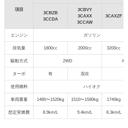
項目
3CBVY
3CBZB
3CAXX
3CAXZF
3CCDA
3CCAW
エンジン
ガソリン
排気量
1800cc
2000cc
3200cc
駆動方式
2WD
4W
ターボ
有
混在
使用燃料
ハイオク
車両重量
1480〜1520kg
1510〜1580kg
1740kg
想定実燃費
8.9km/L
9.4km/L
8.3km/L