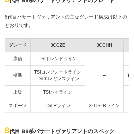
代目 B8系パサートヴァリアントのグレード
8代目パサートヴァリアントの主なグレード構成は以下の
とおりです。
グレード
3CCZE
3CCHH
廉価
TSIトレンドライン
TSIコンフォートライン
標準
–
T
TSIエレガンスライン
上級
TSIハイライン
スポーツ
TSI Rライン
2.0TSI Rライン
8
代目 B8系パサートヴァリアントのスペック