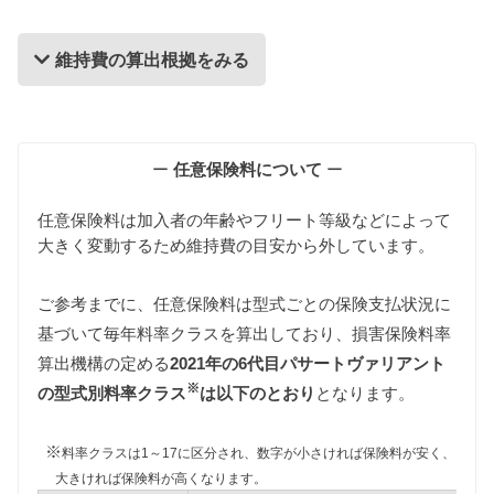
維持費の算出根拠をみる
維持費の算出根拠
ー
任意保険料について
ー
任意保険料は加入者の年齢やフリート等級などによって
大きく変動するため維持費の目安から外しています。
ご参考までに、任意保険料は型式ごとの保険支払状況に
基づいて毎年料率クラスを算出しており、損害保険料率
自動車税
算出機構の定める
2021年の6代目パサートヴァリアント
自動車税は排気量によって異なります。
※
3CBZB/3CCDA/3CBVY/3CAXX/3CCAW型パサートヴ
の型式別料率クラス
は以下のとおり
となります。
ァリアントは1500〜2000cc、3CAXZF型パサートヴ
ァリアントは3000〜3500cc、3CBWSF型パサートヴ
※
料率クラスは1～17に区分され、数字が小さければ保険料が安く、
ァリアントは3500〜4000ccの課税クラスに該当しま
大きければ保険料が高くなります。