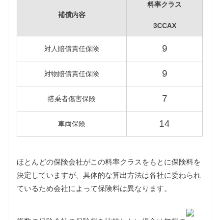
パサートヴァリアントは1000〜1500kgの課税クラス
料率クラス
に該当します。
補償内容
また3CCAX型パサートヴァリアントはエコカーに認
3CCAX
定されているため重量税が軽減され、7,500円となり
9
ます。
対人賠償責任保険
車検費用
9
対物賠償責任保険
車検代行料金、一般消耗品の交換費用などを含め車
検費用を50,000円としています。
7
搭乗者傷害保険
自賠責
7代目パサートヴァリアントは自家用乗用車に該当し
14
車両保険
ますので、自賠責の金額は10,775円となります。
燃料代
年間10,000km走行、ハイオク1Lあたり140円を前提
ほとんどの保険会社がこの料率クラスをもとに保険料を
条件として、基本情報で説明した型式ごとの使用燃
決定していますが、具体的な算出方法は各社に委ねられ
料と想定実燃費をもとに燃料代を算出しています。
ているため会社によって保険料は異なります。
型式
燃料代