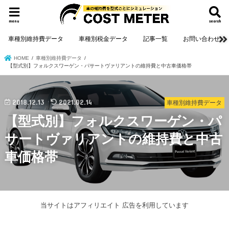
menu
search
車種別維持費データ
車種別税金データ
記事一覧
お問い合わせ
HOME
車種別維持費データ
【型式別】フォルクスワーゲン・パサートヴァリアントの維持費と中古車価格帯
2018.12.13
2021.02.14
車種別維持費データ
【型式別】フォルクスワーゲン・パ
サートヴァリアントの維持費と中古
車価格帯
当サイトはアフィリエイト 広告を利用しています