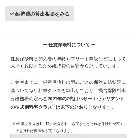
維持費の算出根拠をみる
維持費の算出根拠
ー
任意保険料について
ー
任意保険料は加入者の年齢やフリート等級などによって
大きく変動するため維持費の目安から外しています。
ご参考までに、任意保険料は型式ごとの保険支払状況に
基づいて毎年料率クラスを算出しており、損害保険料率
自動車税
算出機構の定める
2021年の7代目パサートヴァリアント
自動車税は排気量によって異なりますが、3CCAX型
※
パサートヴァリアントは1000〜1500ccの課税クラス
の型式別料率クラス
は以下のとおり
となります。
に該当するため34,500円となります。
※
料率クラスは1～17に区分され、数字が小さければ保険料が安く、
重量税
大きければ保険料が高くなります。
重量税は車両重量によって異なりますが、3CCAX型