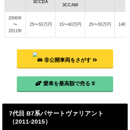
3CCDA
3CCAW
3CBVY
3CAXX
2006年
3CCAW
〜
25〜55万円
15〜60万円
25〜55万円
140
16,400円
22,8
2011年
3CAXZF
3CBWSF
非公開車両をさがす
車検費用
車検代行料金、一般消耗品の交換費用などを含め車
検費用を50,000円としています。
愛車を最高額で売る
自賠責
6代目パサートヴァリアントは自家用乗用車に該当し
ますので、自賠責の金額は10,775円となります。
7代目 B7系パサートヴァリアント
燃料代
（2011-2015）
年間10,000km走行、ハイオク1Lあたり140円を前提
条件として、基本情報で説明した型式ごとの使用燃