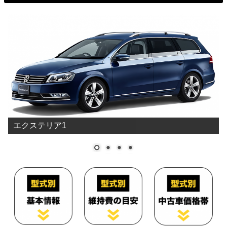
料と想定実燃費をもとに燃料代を算出しています。
型式
燃料代
3CBZB
157,300円
3CCDA
3CBVY
3CAXX
148,900円
3CCAW
エクステリア1
3CAXZF
168,700円
3CBWSF
194,400円