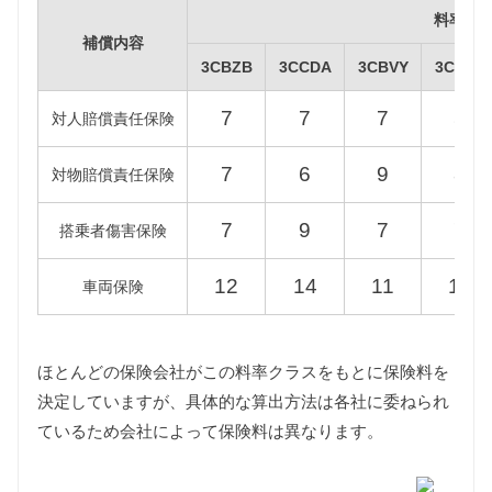
す。
料率ク
また新車登録後13年以上が経過する一部の年式の6代
補償内容
目パサートヴァリアントについては環境負荷の観点
3CBZB
3CCDA
3CBVY
3CAXX
から自動車税が約15%増額されますが、維持費は標
準税額をもとに算出しています。
7
7
7
5
対人賠償責任保険
型式
標準税額
13年経過
7
6
9
8
対物賠償責任保険
3CBZB
7
9
7
7
搭乗者傷害保険
3CCDA
39,500円
45,400円
12
14
11
13
3CBVY
車両保険
3CAXX
3CCAW
ほとんどの保険会社がこの料率クラスをもとに保険料を
3CAXZF
58,000円
66,700円
決定していますが、具体的な算出方法は各社に委ねられ
3CBWSF
66,500円
76,400円
ているため会社によって保険料は異なります。