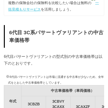
重量税
複数の保険会社の保険料を比較したい場合は無料の
一
重量税は車両重量によって異なります。
括見積もりサービス
を活用しましょう。
3CBZB/3CCDA型パサートヴァリアントはグレードに
より1000〜1500kgと1500kg〜2000kgの課税クラスが
混在し、3CBVY/3CAXX/3CCAW/3CAXZF/3CBWSF
型パサートヴァリアントは1500〜2000kgの課税クラ
6代目 3C系パサートヴァリアントの中古
スに該当します。
車価格帯
複数の課税クラスが混在する3CBZB/3CCDA型パサー
トヴァリアントの維持費については、1500kg以下の
グレードをもとに算出しています。
6代目パサートヴァリアントの型式別の中古車価格帯は以
また新車登録後13年以上が経過する一部の年式の6代
下のとおりです。
目パサートヴァリアントについては環境負荷の観点
から重量税が約40%増額されますが、維持費は標準
税額をもとに算出しています。
※
6代目パサートヴァリアントは市場に流通する中古車が少ないため、全年
式をとおした中古車価格帯としています。
型式
標準税額
13年経過
中古車価格帯（車両価格）
3CBZB
1500kg以下：12,300円
1500kg以下：17,1
年式
3CBVY
3CCDA
3CBZB
1500kg超：16,400円
1500kg超：22,8
3CAXX
3CAXZF
3C