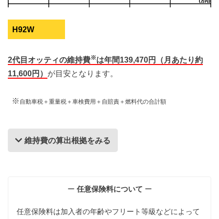
H92W
※
2代目オッティの維持費
は年間139,470円（月あたり約
11,600円）
が目安となります。
※
自動車税＋重量税＋車検費用＋自賠責＋燃料代の合計額
維持費の算出根拠をみる
維持費の算出根拠
ー
任意保険料について
ー
任意保険料は加入者の年齢やフリート等級などによって