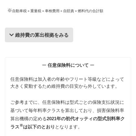
※
自動車税＋重量税＋車検費用＋自賠責＋燃料代の合計額
維持費の算出根拠をみる
維持費の算出根拠
ー
任意保険料について
ー
任意保険料は加入者の年齢やフリート等級などによって
大きく変動するため維持費の目安から外しています。
ご参考までに、任意保険料は型式ごとの保険支払状況に
基づいて毎年料率クラスを算出しており、損害保険料率
自動車税
算出機構の定める
2021年の初代オッティの型式別料率ク
初代オッティは軽自動車ですので660cc以下の課税ク
※
ラスに該当します。
ラス
は以下のとおり
となります。
また初代オッティはすべての年式で新車登録後13年