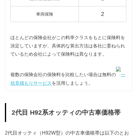
また新車登録後13年以上が経過している2代目オッテ
ィは環境負荷の関係で重量税が約25%増額されます
2
車両保険
が、維持費は標準税額をもとに算出しています。
型式
標準税額
13年経過
ほとんどの保険会社がこの料率クラスをもとに保険料を
決定していますが、具体的な算出方法は各社に委ねられ
H92W
3,300円
4,100円
ているため会社によって保険料は異なります。
車検費用
複数の保険会社の保険料を比較したい場合は無料の
一
車検代行料金、一般消耗品の交換費用などを含め車
括見積もりサービス
を活用しましょう。
検費用を30,000円としています。
自賠責
2代目オッティは軽自動車ですので、自賠責の金額は
10,570円となります。
2代目 H92系オッティの中古車価格帯
燃料代
年間10,000km走行、レギュラー1Lあたり130円を前
2代目オッティ（H92W型）の中古車価格帯は以下のとお
提条件として、基本情報で説明した想定実燃費をも