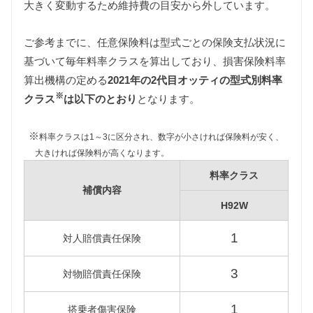
大きく変動するため維持費の目安から外しています。
ご参考までに、任意保険料は型式ごとの保険支払状況に
基づいて毎年料率クラスを算出しており、損害保険料率
自動車税
算出機構の定める
2021年の2代目オッティの型式別料率
2代目オッティは軽自動車ですので660cc以下の課税
※
クラスに該当します。
クラス
は以下のとおり
となります。
また新車登録後13年以上が経過している2代目オッテ
ィは環境負荷の関係で自動車税が約80%増額されま
※
料率クラスは1～3に区分され、数字が小さければ保険料が安く、
すが、維持費は標準税額をもとに算出しています。
大きければ保険料が高くなります。
料率クラス
型式
標準税額
13年経過
補償内容
H92W
H92W
7,200円
12,900円
1
対人賠償責任保険
重量税
3
対物賠償責任保険
軽自動車の重量税は車両重量の大小にかかわらず同
じ課税クラスに該当します。
1
搭乗者傷害保険