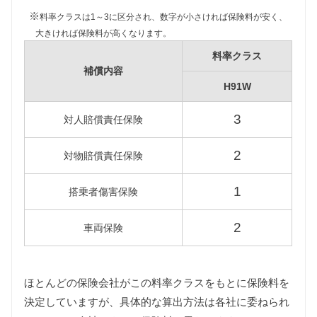
以上が経過していますので、環境負荷の関係で自動
※
料率クラスは1～3に区分され、数字が小さければ保険料が安く、
車税が約80%増額され12,900円となります。
大きければ保険料が高くなります。
重量税
料率クラス
軽自動車の重量税は車両重量の大小にかかわらず同
補償内容
じ課税クラスに該当します。
H91W
また初代オッティはすべての年式で新車登録後13年
3
以上が経過していますので、環境負荷の関係で重量
対人賠償責任保険
税が約25%増額され4,100円となります。
2
対物賠償責任保険
車検費用
車検代行料金、一般消耗品の交換費用などを含め車
1
搭乗者傷害保険
検費用を30,000円としています。
自賠責
2
車両保険
初代オッティは軽自動車ですので、自賠責の金額は
10,570円となります。
燃料代
ほとんどの保険会社がこの料率クラスをもとに保険料を
年間10,000km走行、レギュラー1Lあたり130円を前
決定していますが、具体的な算出方法は各社に委ねられ
提条件として、基本情報で説明した想定実燃費をも