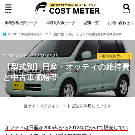
menu
search
車種別維持費データ
車種別税金データ
記事一覧
お問い合わせ
HOME
車種別維持費データ
【型式別】日産・オッティの維持費と中古車価格帯
2020.07.29
2021.03.23
車種別維持費データ
【型式別】日産・オッティの維持費
と中古車価格帯
当サイトはアフィリエイト 広告を利用しています
オッティは日産が2005年から2013年にかけて販売してい