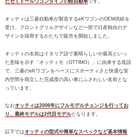
たセミトールワゴンタイプの軽自動車
です。
オッティは三菱自動車が製造するeKワゴンのOEM供給を
受け、フロントグリルデザインなど一部で日産独自のデ
ザインを採用するかたちで販売を開始しました。
オッティの名前はイタリア語で素晴らしいや最高といっ
た意味を示す「オッティモ（OTTIMO）」に由来する造語
で、三菱のeKワゴンをベースにスポーティさと快適な室
内空間を両立した完成度の高い車にふさわしい名前とな
っています。
なお
オッティは2006年にフルモデルチェンジを行ってお
り、最終モデルは2代目モデル
となります。
以下では
オッティの型式や簡単なスペックなど基本情報