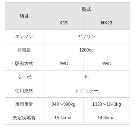
型式
項目
K13
NK13
エンジン
ガソリン
排気量
1200cc
駆動方式
2WD
4WD
ターボ
無
使用燃料
レギュラー
車両重量
940〜980kg
1030〜1040kg
想定実燃費
15.4km/L
14.3km/L