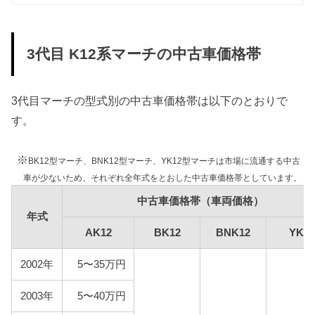
経過する一部の車両についてはさらに約10%増額さ
れますが、維持費は標準税額をもとに算出していま
す。
3代目 K12系マーチの中古車価格帯
型式
標準税額
13年経過
3代目マーチの型式別の中古車価格帯は以下のとおりで
AK12
す。
8,200円
11,400円
BK12
※
BK12型マーチ、BNK12型マーチ、YK12型マーチは市場に流通する中古
BNK12
12,300円
17,100円
車が少ないため、それぞれ全年式をとおした中古車価格帯としています。
1000kg以下 8,200円
1000kg以下 11,400円
中古車価格帯（車両価格）
YK12
1000kg超 12,300円
1000kg超 17,100円
年式
AK12
BK12
BNK12
YK1
車検費用
2002年
5〜35万円
車検代行料金、一般消耗品の交換費用などを含め車
2003年
5〜40万円
検費用を50,000円としています。