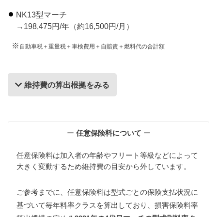
NK13型マーチ
→198,475円/年（約16,500円/月）
※
自動車税＋重量税＋車検費用＋自賠責＋燃料代の合計額
維持費の算出根拠をみる
維持費の算出根拠
ー
任意保険料について
ー
任意保険料は加入者の年齢やフリート等級などによって
大きく変動するため維持費の目安から外しています。
ご参考までに、任意保険料は型式ごとの保険支払状況に
基づいて毎年料率クラスを算出しており、損害保険料率
自動車税