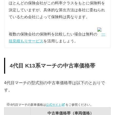
ほとんどの保険会社がこの料率クラスをもとに保険料を
型式
税額
決定していますが、具体的な算出方法は各社に委ねられ
ているため会社によって保険料は異なります。
K13
8,200円
NK13
12,300円
複数の保険会社の保険料を比較したい場合は無料の
一
括見積もりサービス
を活用しましょう。
車検費用
車検代行料金、一般消耗品の交換費用などを含め車
検費用を50,000円としています。
4代目 K13系マーチの中古車価格帯
自賠責
4代目マーチは自家用乗用車に該当しますので、自賠
責の金額は10,775円となります。
4代目マーチの型式別の中古車価格帯は以下のとおりで
燃料代
す。
年間10,000km走行、レギュラー1Lあたり130円を前
提条件として、基本情報で説明した型式ごとの使用
※
4代目マーチの新車価格は
公式サイト
をご参照ください。
燃料と想定実燃費をもとに燃料代を算出していま
す。
中古車価格帯（車両価格）