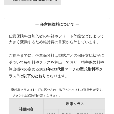
維持費の算出根拠
ー
任意保険料について
ー
任意保険料は加入者の年齢やフリート等級などによって
大きく変動するため維持費の目安から外しています。
ご参考までに、任意保険料は型式ごとの保険支払状況に
基づいて毎年料率クラスを算出しており、損害保険料率
自動車税
算出機構の定める
2021年の3代目マーチの型式別料率ク
自動車税は排気量によって異なりますが、3代目マー
※
チはすべて同じ課税クラス（1000〜1500cc）に該当
ラス
は以下のとおり
となります。
します。
また環境負荷の観点から新車登録後13年が経過した3
※
料率クラスは1～17に区分され、数字が小さければ保険料が安く、
代目マーチの自動車税は約15%増額されますが、維
大きければ保険料が高くなります。
持費は標準税額をもとに算出しています。
料率クラス
補償内容