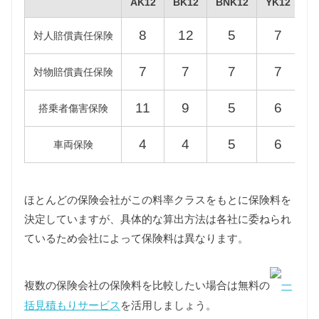
AK12
BK12
BNK12
YK12
型式
標準税額
13年経過
AK12
8
12
5
7
対人賠償責任保険
BK12
7
7
7
7
対物賠償責任保険
34,500円
39,600円
BNK12
11
9
5
6
搭乗者傷害保険
YK12
4
4
5
6
車両保険
重量税
重量税は車両重量によって異なります。
ほとんどの保険会社がこの料率クラスをもとに保険料を
AK12/BK12型マーチは500〜1000kg、BNK12型マー
決定していますが、具体的な算出方法は各社に委ねられ
チは1000〜1500kgの課税クラスに該当し、YK12型マ
ているため会社によって保険料は異なります。
ーチはグレードにより500〜1000kgと1000〜1500kg
の課税クラスが混在しますが維持費は500〜1000kgに
該当するグレードをもとに算出しています。
複数の保険会社の保険料を比較したい場合は無料の
一
また環境負荷の観点から新車登録後13年が経過した3
括見積もりサービス
を活用しましょう。
代目マーチの重量税は約40%増額され、18年以上が