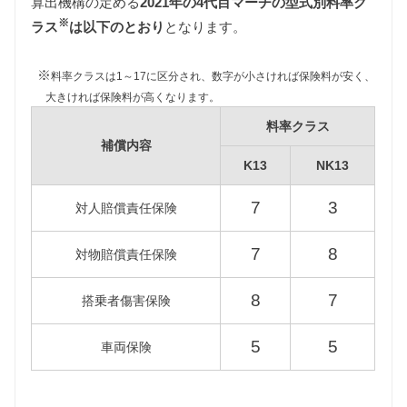
算出機構の定める
2021年の4代目マーチの型式別料率ク
自動車税は排気量によって異なりますが、4代目マー
※
チはすべて同じ課税クラス（1000〜1500cc）に該当
ラス
は以下のとおり
となります。
します。
また自動車税制改正により2019年10月1日以降に新車
※
料率クラスは1～17に区分され、数字が小さければ保険料が安く、
登録された4代目マーチの自動車税は減額されます
大きければ保険料が高くなります。
が、維持費は旧税額をもとに算出しています。
料率クラス
補償内容
K13
NK13
型式
新税額（2019/10/1以降）
旧税額
K13
7
3
対人賠償責任保険
30,500円
34,500円
NK13
7
8
対物賠償責任保険
8
7
搭乗者傷害保険
重量税
重量税は車両重量によって異なります。
5
5
車両保険
K13型マーチは500〜1000kg、NK13型マーチは
1000〜1500kgの課税クラスとなります。