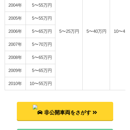
自賠責
2004年
5〜55万円
3代目マーチは自家用乗用車に該当しますので、自賠
責の金額は10,775円となります。
2005年
5〜55万円
燃料代
2006年
5〜65万円
5〜25万円
5〜40万円
10〜45
年間10,000km走行、レギュラー1Lあたり130円を前
提条件として、基本情報で説明した型式ごとの使用
2007年
5〜70万円
燃料と想定実燃費をもとに燃料代を算出していま
す。
2008年
5〜65万円
2009年
5〜65万円
型式
燃料代
2010年
10〜55万円
AK12
90,300円
BK12
97,000円
BNK12
101,600円
非公開車両をさがす
YK12
98,500円