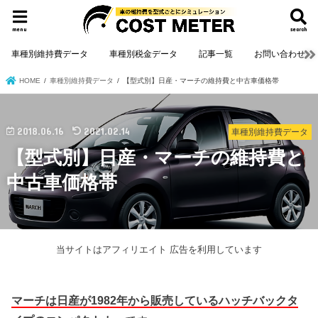
menu
search
車種別維持費データ
車種別税金データ
記事一覧
お問い合わせ
HOME
車種別維持費データ
【型式別】日産・マーチの維持費と中古車価格帯
2018.06.16
2021.02.14
車種別維持費データ
【型式別】日産・マーチの維持費と
中古車価格帯
当サイトはアフィリエイト 広告を利用しています
マーチは日産が1982年から販売しているハッチバックタ