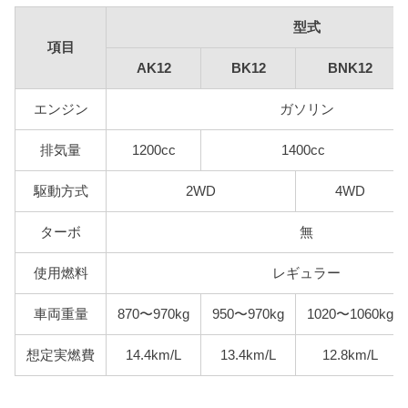
型式
項目
AK12
BK12
BNK12
エンジン
ガソリン
排気量
1200cc
1400cc
駆動方式
2WD
4WD
ターボ
無
使用燃料
レギュラー
車両重量
870〜970kg
950〜970kg
1020〜1060kg
想定実燃費
14.4km/L
13.4km/L
12.8km/L