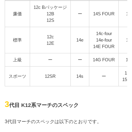
12c Bパッケージ
廉価
12B
ー
14S FOUR
15
12S
14c-four
12c
標準
14e
14e-four
15
12E
14E FOUR
上級
ー
ー
14G FOUR
15
15
スポーツ
12SR
14s
ー
15S
3
代目 K12系マーチのスペック
3代目マーチのスペックは以下のとおりです。