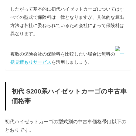
自動車税が50%増額され、6,000円となります。
したがって基本的に初代ハイゼットカーゴについてはす
重量税
べての型式で保険料は一律となりますが、具体的な算出
軽自動車の重量税は車両重量の大小にかかわらず同
方法は各社に委ねられているため会社によって保険料は
じ課税クラスとなります。
異なります。
また初代ハイゼットカーゴはすべての年式で新車登
録後13年以上が経過しているため環境負荷の関係で
重量税が約25%増額され、新車登録後18年が経過し
複数の保険会社の保険料を比較したい場合は無料の
一
た場合はさらに約10%増額されますが、維持費は13
括見積もりサービス
を活用しましょう。
年経過車両をもとに算出しています。
型式
税額（13年経過）
18年経過
初代 S200系ハイゼットカーゴの中古車
S200V
価格帯
4,100円
4,400円
S210V
初代ハイゼットカーゴの型式別の中古車価格帯は以下の
とおりです。
車検費用