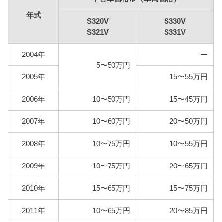
よる重量税の増額も適用されません。）
年式
S320V
S330V
S321V
S331V
型式
エコカー
標準税額
13年経過
2004年
ー
S320V
S321V
5〜50万円
2,500円
3,300円
4,100円
2005年
15〜55万円
S330V
S331V
2006年
10〜50万円
15〜45万円
2007年
10〜60万円
20〜50万円
車検費用
車検代行料金、一般消耗品の交換費用などを含め車
2008年
10〜75万円
10〜55万円
検費用を30,000円としています。
2009年
10〜75万円
20〜65万円
自賠責
2代目ハイゼットカーゴは軽自動車ですので、自賠責
2010年
15〜65万円
15〜75万円
の金額は10,570円となります。
2011年
10〜65万円
20〜85万円
燃料代