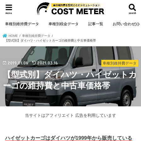
menu
search
車種別維持費データ
車種別税金データ
記事一覧
お問い合わせ
HOME
車種別維持費データ
【型式別】ダイハツ・ハイゼットカーゴの維持費と中古車価格帯
2019.01.06
2021.03.16
車種別維持費データ
【型式別】ダイハツ・ハイゼットカ
ーゴの維持費と中古車価格帯
当サイトはアフィリエイト 広告を利用しています
ハイゼットカーゴはダイハツが1999年から販売している