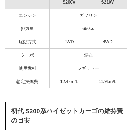
S200V
S210V
エンジン
ガソリン
排気量
660cc
駆動方式
2WD
4WD
ターボ
混在
使用燃料
レギュラー
想定実燃費
12.4km/L
11.9km/L
初代 S200系ハイゼットカーゴの維持費
の目安