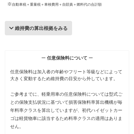
※
自動車税＋重量税＋車検費用＋自賠責＋燃料代の合計額
維持費の算出根拠をみる
維持費の算出根拠
ー
任意保険料について
ー
任意保険料は加入者の年齢やフリート等級などによって
大きく変動するため維持費の目安から外しています。
ご参考までに、軽乗用車の任意保険料については型式ご
との保険支払状況に基づいて損害保険料率算出機構が毎
自動車税
年料率クラスを算出していますが、初代ハイゼットカー
初代ハイゼットカーゴは660cc以下の貨物軽自動車の
課税クラスとなります。
ゴは軽貨物車に該当するため料率クラスの適用はありま
また初代ハイゼットカーゴはすべての年式で新車登
せん。
録後13年以上が経過しているため環境負荷の関係で