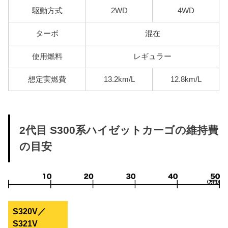
駆動方式
2WD
4WD
ターボ
混在
使用燃料
レギュラー
想定実燃費
13.2km/L
12.8km/L
2代目 S300系ハイゼットカーゴの維持費
の目安
S320V／
S321V