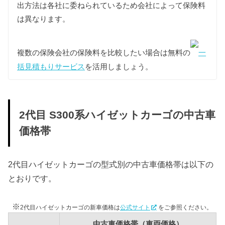
出方法は各社に委ねられているため会社によって保険料
は異なります。
型式
標準税額
13年経過
2015年4月以降
S320V
複数の保険会社の保険料を比較したい場合は無料の
一
S321V
括見積もりサービス
を活用しましょう。
4,000円
6,000円
5,000円
S330V
S331V
2代目 S300系ハイゼットカーゴの中古車
重量税
価格帯
軽自動車の重量税は車両重量の大小にかかわらず同
じ課税クラスとなります。
また環境負荷の関係で新車登録後13年以上が経過し
2代目ハイゼットカーゴの型式別の中古車価格帯は以下の
た2代目ハイゼットカーゴの重量税は約25%増額され
とおりです。
ますが、維持費は標準税額をもとに算出していま
す。
なおエコカーに該当する一部の2代目ハイゼットカー
※
2代目ハイゼットカーゴの新車価格は
公式サイト
をご参照ください。
ゴについては重量税が軽減されます。（年数経過に
中古車価格帯（車両価格）