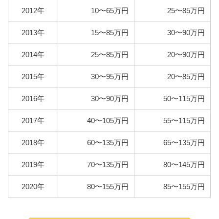
年間10,000km走行、レギュラー1Lあたり130円を前
2012年
10〜65万円
25〜85万円
提条件として、基本情報で説明した想定実燃費をも
とに燃料代を算出しています。
2013年
15〜85万円
30〜90万円
2014年
25〜85万円
20〜90万円
型式
燃料代
2015年
30〜95万円
20〜85万円
S320V
98,500円
S321V
2016年
30〜90万円
50〜115万円
S330V
101,600円
S331V
2017年
40〜105万円
55〜115万円
2018年
60〜135万円
65〜135万円
2019年
70〜135万円
80〜145万円
2020年
80〜155万円
85〜155万円