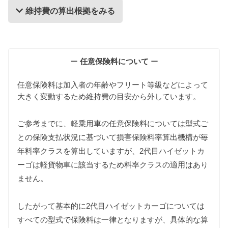
維持費の算出根拠をみる
維持費の算出根拠
ー
任意保険料について
ー
任意保険料は加入者の年齢やフリート等級などによって
大きく変動するため維持費の目安から外しています。
ご参考までに、軽乗用車の任意保険料については型式ご
との保険支払状況に基づいて損害保険料率算出機構が毎
自動車税
年料率クラスを算出していますが、2代目ハイゼットカ
2代目ハイゼットカーゴは660cc以下の貨物軽自動車
の課税クラスとなります。
ーゴは軽貨物車に該当するため料率クラスの適用はあり
また環境負荷の関係で新車登録後13年以上が経過し
ません。
た2代目ハイゼットカーゴの自動車税は50%増額さ
れ、2015年4月以降に販売された2代目ハイゼットカ
したがって基本的に2代目ハイゼットカーゴについては
ーゴの自動車税は25%増額されますが、維持費は標
すべての型式で保険料は一律となりますが、具体的な算
準税額をもとに算出しています。