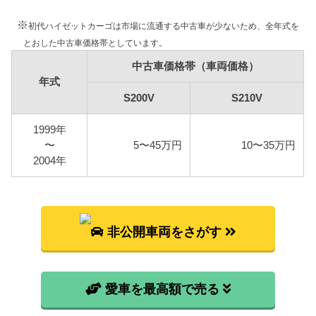
車検代行料金、一般消耗品の交換費用などを含め車
検費用を30,000円としています。
※
初代ハイゼットカーゴは市場に流通する中古車が少ないため、全年式を
とおした中古車価格帯としています。
自賠責
初代ハイゼットカーゴは軽自動車ですので、自賠責
中古車価格帯（車両価格）
年式
の金額は10,570円となります。
S200V
S210V
燃料代
年間10,000km走行、レギュラー1Lあたり130円を前
1999年
提条件として、基本情報で説明した型式ごとの使用
〜
5〜45万円
10〜35万円
燃料と想定実燃費をもとに燃料代を算出していま
2004年
す。
型式
燃料代
非公開車両をさがす
S200V
104,800円
S210V
109,200円
愛車を最高額で売る