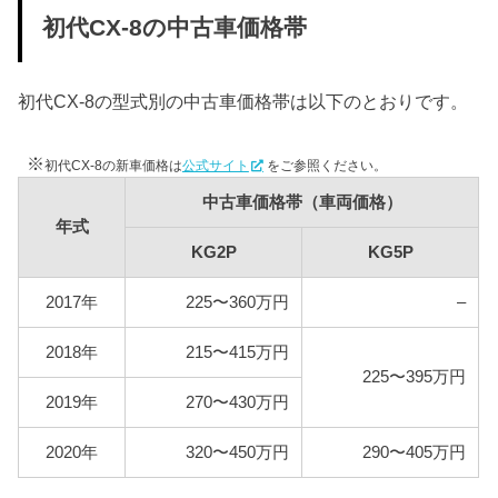
車検費用
初代CX-8の中古車価格帯
車検代行料金、一般消耗品の交換費用などを含め車
検費用を50,000円としています。
初代CX-8の型式別の中古車価格帯は以下のとおりです。
自賠責
初代CX-8は自家用乗用車に該当しますので、自賠責
※
の金額は10,775円となります。
初代CX-8の新車価格は
公式サイト
をご参照ください。
中古車価格帯（車両価格）
燃料代
年式
年間10,000km走行、軽油1Lあたり110円、レギュラ
KG2P
KG5P
ー1Lあたり130円を前提条件として、基本情報で説明
した型式ごとの使用燃料と想定実燃費をもとに燃料
2017年
225〜360万円
–
代を算出しています。
2018年
215〜415万円
225〜395万円
型式
燃料代
2019年
270〜430万円
KG2P
79,700円
2020年
320〜450万円
290〜405万円
KG5P
149,400円