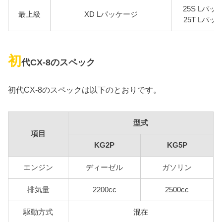
25S Lパ
最上級
XD Lパッケージ
25T Lパ
初
代CX-8のスペック
初代CX-8のスペックは以下のとおりです。
型式
項目
KG2P
KG5P
エンジン
ディーゼル
ガソリン
排気量
2200cc
2500cc
駆動方式
混在