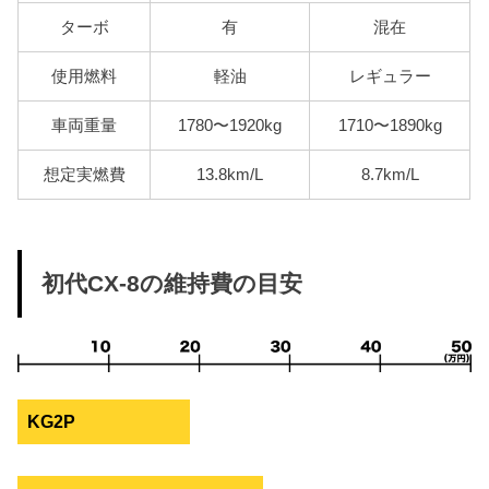
ターボ
有
混在
使用燃料
軽油
レギュラー
車両重量
1780〜1920kg
1710〜1890kg
想定実燃費
13.8km/L
8.7km/L
初代CX-8の維持費の目安
KG2P