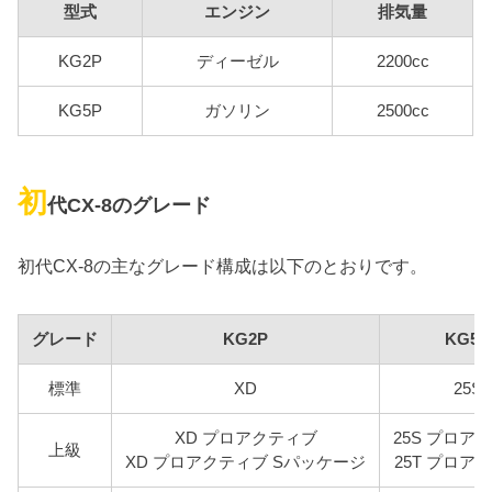
型式
エンジン
排気量
KG2P
ディーゼル
2200cc
KG5P
ガソリン
2500cc
初
代CX-8のグレード
初代CX-8の主なグレード構成は以下のとおりです。
グレード
KG2P
KG5P
標準
XD
25S
XD プロアクティブ
25S プロア
上級
XD プロアクティブ Sパッケージ
25T プロア