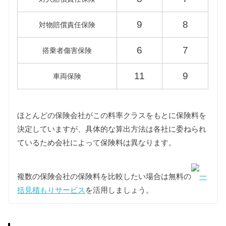
43,500円
45,000円
KG5P
9
8
対物賠償責任保険
6
7
搭乗者傷害保険
重量税
重量税は車両重量によって異なりますが、初代CX-8
11
9
車両保険
はすべて同じ課税クラス（1500〜2000kg）に該当し
ます。
またディーゼルエンジンを搭載したKG2P型CX-8は
エコカーに認定されているため重量税が軽減されま
ほとんどの保険会社がこの料率クラスをもとに保険料を
す。
決定していますが、具体的な算出方法は各社に委ねられ
ているため会社によって保険料は異なります。
型式
エコカー
標準税額
複数の保険会社の保険料を比較したい場合は無料の
一
KG2P
10,000円
–
括見積もりサービス
を活用しましょう。
KG5P
–
16,400円