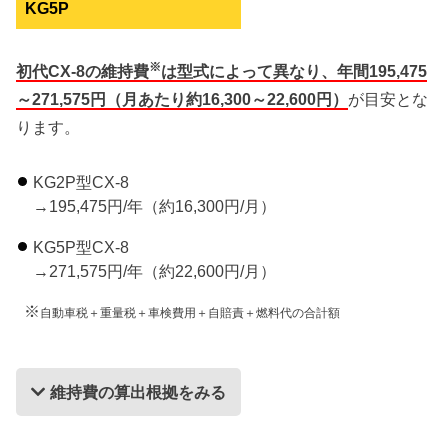
KG5P
※
初代CX-8の維持費
は型式によって異なり、年間195,475
～271,575円（月あたり約16,300～22,600円）
が目安とな
ります。
KG2P型CX-8
→195,475円/年（約16,300円/月）
KG5P型CX-8
→271,575円/年（約22,600円/月）
※
自動車税＋重量税＋車検費用＋自賠責＋燃料代の合計額
維持費の算出根拠をみる