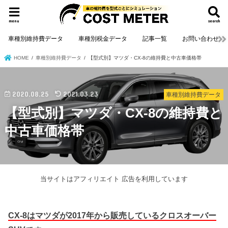
menu
search
車種別維持費データ
車種別税金データ
記事一覧
お問い合わせ
HOME
車種別維持費データ
【型式別】マツダ・CX-8の維持費と中古車価格帯
2020.08.25
2021.03.23
車種別維持費データ
【型式別】マツダ・CX-8の維持費と
中古車価格帯
当サイトはアフィリエイト 広告を利用しています
CX-8はマツダが2017年から販売しているクロスオーバー