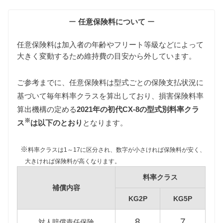
維持費の算出根拠
ー
任意保険料について
ー
任意保険料は加入者の年齢やフリート等級などによって
大きく変動するため維持費の目安から外しています。
ご参考までに、任意保険料は型式ごとの保険支払状況に
基づいて毎年料率クラスを算出しており、損害保険料率
自動車税
算出機構の定める
2021年の初代CX-8の型式別料率クラ
自動車税は排気量によって異なりますが、初代CX-8
※
はすべて同じ課税クラス（2000〜2500cc）に該当し
ス
は以下のとおり
となります。
ます。
また自動車税制改正により2019年10月1日以降に新車
※
料率クラスは1～17に区分され、数字が小さければ保険料が安く、
登録された初代CX-8の自動車税は減額されますが、
大きければ保険料が高くなります。
維持費は旧税額をもとに算出しています。
料率クラス
補償内容
KG2P
KG5P
型式
新税額（2019/10/1以降）
旧税額
KG2P
8
7
対人賠償責任保険