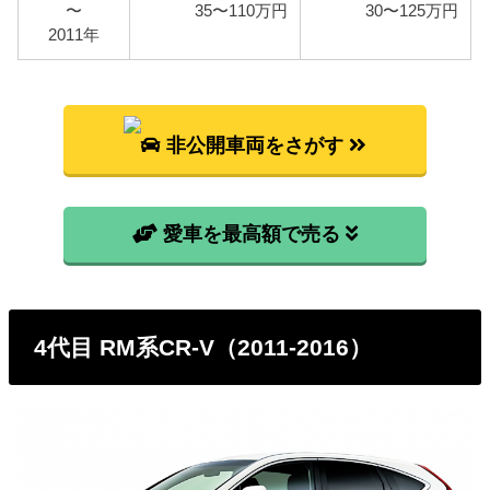
提条件として、基本情報で説明した型式ごとの使用
〜
35〜110万円
30〜125万円
燃料と想定実燃費をもとに燃料代を算出していま
2011年
す。
型式
燃料代
非公開車両をさがす
RE3
132,700円
RE4
138,300円
愛車を最高額で売る
4代目 RM系CR-V（2011-2016）