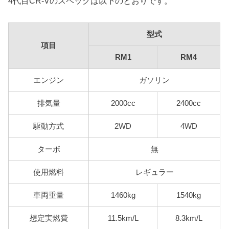
4代目CR-Vのスペックは以下のとおりです。
型式
項目
RM1
RM4
エンジン
ガソリン
排気量
2000cc
2400cc
駆動方式
2WD
4WD
ターボ
無
使用燃料
レギュラー
車両重量
1460kg
1540kg
想定実燃費
11.5km/L
8.3km/L