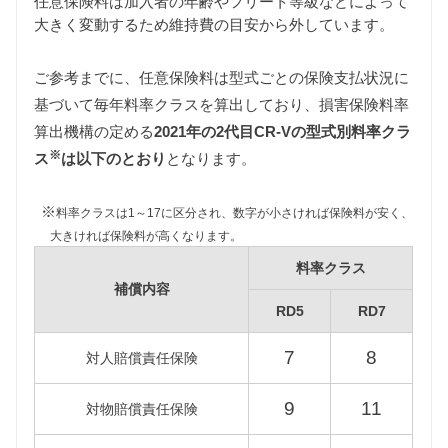
任意保険料は加入者の年齢やフリート等級などによって
大きく変動するため維持費の目安から外しています。
ご参考までに、任意保険料は型式ごとの保険支払状況に
基づいて毎年料率クラスを算出しており、損害保険料率
自動車税
算出機構の定める
2021年の2代目CR-Vの型式別料率クラ
自動車税は排気量によって異なります。
※
RD5型CR-Vは1500〜2000cc、RD7型CR-Vは2000〜
ス
は以下のとおり
となります。
2500ccの課税クラスに該当します。
また2代目CR-Vはすべての年式で新車登録後13年以
※
料率クラスは1～17に区分され、数字が小さければ保険料が安く、
上が経過していますので、環境負荷の観点から自動
大きければ保険料が高くなります。
車税が約15%増額されます。
料率クラス
補償内容
RD5
RD7
型式
税額（13年経過）
RD5
45,400円
7
8
対人賠償責任保険
RD7
51,700円
9
11
対物賠償責任保険