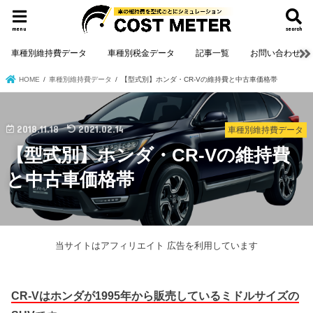
menu
search
車種別維持費データ
車種別税金データ
記事一覧
お問い合わせ
HOME
車種別維持費データ
【型式別】ホンダ・CR-Vの維持費と中古車価格帯
2018.11.18
2021.02.14
車種別維持費データ
【型式別】ホンダ・CR-Vの維持費
と中古車価格帯
当サイトはアフィリエイト 広告を利用しています
CR-Vはホンダが1995年から販売しているミドルサイズの