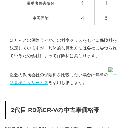
1
1
搭乗者傷害保険
重量税
重量税は車両重量によって異なります。
4
5
車両保険
RD5型CR-Vは1000〜1500kg、RD7型CR-Vはグレー
ドにより1000〜1500kgと1500〜2000kgの課税クラス
が混在しています。
また2代目CR-Vはすべての年式で新車登録後13年以
ほとんどの保険会社がこの料率クラスをもとに保険料を
上が経過していますので、環境負荷の観点から重量
決定していますが、具体的な算出方法は各社に委ねられ
税が約40%増額され、18年が経過した場合はさらに
ているため会社によって保険料は異なります。
約10%増額されますが、維持費は13年経過車両をも
とに算出しています。
なおグレードにより複数の課税クラスが混在する
複数の保険会社の保険料を比較したい場合は無料の
一
RD7型CR-Vについては1500kgを超えるグレードの車
括見積もりサービス
を活用しましょう。
両をもとに維持費を算出しています。
型式
税額（13年経過）
18年経過
2代目 RD系CR-Vの中古車価格帯
RD5
17,100円
18,900円
1500kg以下：17,100円
1500kg以下：18,900円