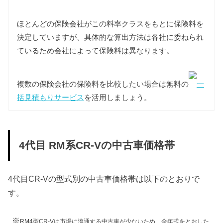
RM1
12,300円
ほとんどの保険会社がこの料率クラスをもとに保険料を
決定していますが、具体的な算出方法は各社に委ねられ
RM4
16,400円
ているため会社によって保険料は異なります。
車検費用
複数の保険会社の保険料を比較したい場合は無料の
一
車検代行料金、一般消耗品の交換費用などを含め車
検費用を50,000円としています。
括見積もりサービス
を活用しましょう。
自賠責
4代目CR-Vは自家用乗用車に該当しますので、自賠
責の金額は10,775円となります。
4代目 RM系CR-Vの中古車価格帯
燃料代
年間10,000km走行、レギュラー1Lあたり130円を前
4代目CR-Vの型式別の中古車価格帯は以下のとおりで
提条件として、基本情報で説明した型式ごとの使用
燃料と想定実燃費をもとに燃料代を算出していま
す。
す。
※
RM4型CR-Vは市場に流通する中古車が少ないため、全年式をとおした