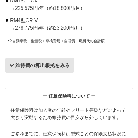
RM1型CR-V
→225,575円/年（約18,800円/月）
RM4型CR-V
→278,775円/年（約23,200円/月）
※
自動車税＋重量税＋車検費用＋自賠責＋燃料代の合計額
維持費の算出根拠をみる
維持費の算出根拠
ー
任意保険料について
ー
任意保険料は加入者の年齢やフリート等級などによって
大きく変動するため維持費の目安から外しています。
ご参考までに、任意保険料は型式ごとの保険支払状況に