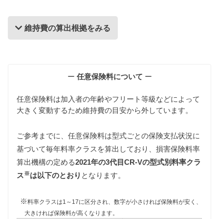
維持費の算出根拠をみる
維持費の算出根拠
ー
任意保険料について
ー
任意保険料は加入者の年齢やフリート等級などによって
大きく変動するため維持費の目安から外しています。
ご参考までに、任意保険料は型式ごとの保険支払状況に
基づいて毎年料率クラスを算出しており、損害保険料率
自動車税
算出機構の定める
2021年の3代目CR-Vの型式別料率クラ
自動車税は排気量によって異なりますが、3代目CR-
※
Vはすべて同じ課税グレード（2000〜2500cc）に該
ス
は以下のとおり
となります。
当します。
また、環境負荷の観点から新車登録後13年が経過し
※
料率クラスは1～17に区分され、数字が小さければ保険料が安く、
た3代目CR-Vの自動車税は約15%増額されますが、
大きければ保険料が高くなります。