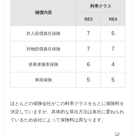
維持費は標準税額をもとに算出しています。
料率クラス
補償内容
RE3
RE4
型式
標準税額
13年経過
RE3
7
5
対人賠償責任保険
45,000円
51,700円
RE4
7
7
対物賠償責任保険
6
4
搭乗者傷害保険
重量税
重量税は車両重量によって異なります。
5
5
車両保険
RE3型CR-Vはグレードにより1000〜1500kgと1500〜
2000kgの課税クラスが混在し、RE4型CR-Vは1500〜
2000kgの課税クラスに該当します。
また環境負荷の観点から新車登録後13年が経過した3
ほとんどの保険会社がこの料率クラスをもとに保険料を
代目CR-Vの重量税は約40%増額されますが、維持費
決定していますが、具体的な算出方法は各社に委ねられ
は標準税額をもとに算出しています。
ているため会社によって保険料は異なります。
なおグレードにより複数の課税クラスが混在する
RE3型CR-Vについては1500kg以下のグレードをもと