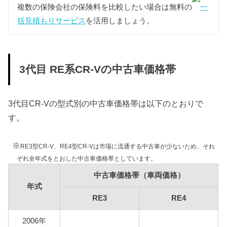
に維持費を算出しています。
複数の保険会社の保険料を比較したい場合は無料の
一
括見積もりサービス
を活用しましょう。
型式
標準税額
13年経過
1500kg以下：12,300円
1500kg以下：17,100円
RE3
1500kg超：16,400円
1500kg超：22,800円
3代目 RE系CR-Vの中古車価格帯
RE4
16,400円
22,800円
3代目CR-Vの型式別の中古車価格帯は以下のとおりで
す。
車検費用
車検代行料金、一般消耗品の交換費用などを含め車
※
検費用を50,000円としています。
RE3型CR-V、RE4型CR-Vは市場に流通する中古車が少ないため、それ
ぞれ全年式をとおした中古車価格帯としています。
自賠責
中古車価格帯（車両価格）
3代目CR-Vは自家用乗用車に該当しますので、自賠
年式
責の金額は10,775円となります。
RE3
RE4
燃料代
年間10,000km走行、レギュラー1Lあたり130円を前
2006年