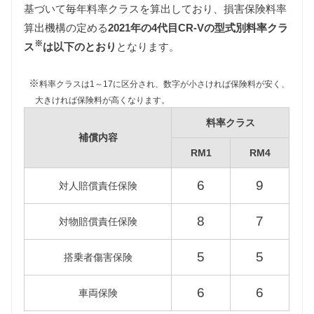
基づいて毎年料率クラスを算出しており、損害保険料率
自動車税
算出機構の定める
2021年の4代目CR-Vの型式別料率クラ
自動車税は排気量によって異なります。
※
RM1型CR-Vは1500〜2000ccの課税クラス、RM4型
ス
は以下のとおり
となります。
CR-Vは2000〜2500ccの課税クラスに該当します。
※
料率クラスは1～17に区分され、数字が小さければ保険料が安く、
大きければ保険料が高くなります。
型式
標準税額
料率クラス
RM1
39,500円
補償内容
RM1
RM4
RM4
45,000円
6
9
対人賠償責任保険
重量税
8
7
対物賠償責任保険
重量税は車両重量によって異なります。
RM1型CR-Vは1000〜1500kgの課税クラス、RM4型
5
5
搭乗者傷害保険
CR-Vは1500〜2000kgの課税クラスに該当します。
6
6
車両保険
型式
標準税額