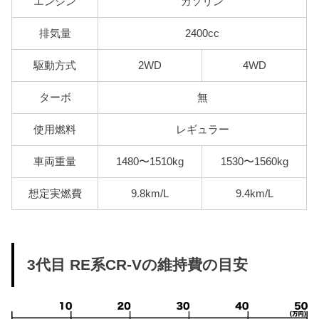
エンジン
ガソリン
排気量
2400cc
駆動方式
2WD
4WD
ターボ
無
使用燃料
レギュラー
車両重量
1480〜1510kg
1530〜1560kg
想定実燃費
9.8km/L
9.4km/L
3代目 RE系CR-Vの維持費の目安