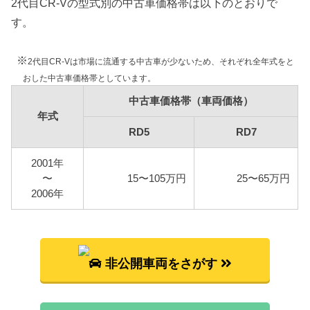
2代目CR-Vの型式別の中古車価格帯は以下のとおりで
RD7
1500kg超：22,800円
1500kg超：25,200円
す。
※
車検費用
2代目CR-Vは市場に流通する中古車が少ないため、それぞれ全年式をと
車検代行料金、一般消耗品の交換費用などを含め車
おした中古車価格帯としています。
検費用を50,000円としています。
中古車価格帯（車両価格）
年式
自賠責
RD5
RD7
2代目CR-Vは自家用乗用車に該当しますので、自賠
責の金額は10,775円となります。
2001年
燃料代
〜
15〜105万円
25〜65万円
年間10,000km走行、レギュラー1Lあたり130円を前
2006年
提条件として、基本情報で説明した型式ごとの使用
燃料と想定実燃費をもとに燃料代を算出していま
す。
非公開車両をさがす
型式
燃料代