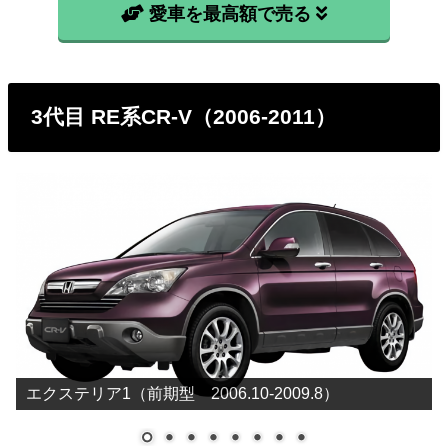
RD5
141,300円
愛車を最高額で売る
RD7
149,400円
3代目 RE系CR-V（2006-2011）
エクステリア1（前期型 2006.10-2009.8）