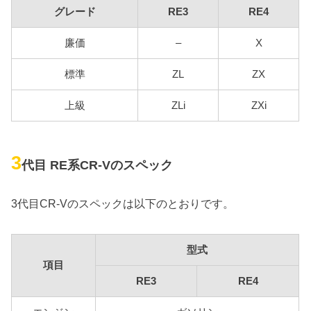
グレード
RE3
RE4
廉価
–
X
標準
ZL
ZX
上級
ZLi
ZXi
3
代目 RE系CR-Vのスペック
3代目CR-Vのスペックは以下のとおりです。
型式
項目
RE3
RE4