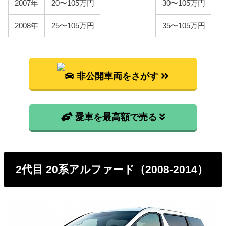
検費用を50,000円としています。
2007年
20〜105万円
30〜105万円
自賠責
2008年
25〜105万円
35〜105万円
初代アルファードは自家用乗用車に該当しますの
で、自賠責の金額は10,775円となります。
燃料代
年間10,000km走行、レギュラー1Lあたり130円、ハ
非公開車両をさがす
イオク1Lあたり140円を前提条件として、基本情報で
説明した型式ごとの使用燃料と想定実燃費をもとに
燃料代を算出しています。
愛車を最高額で売る
型式
燃料代
ANH10W
156,600円
2代目 20系アルファード（2008-2014）
ANH15W
168,800円
MNH10W
179,500円