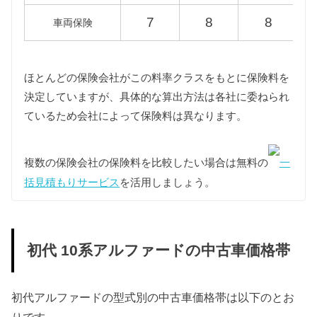
51,000円
58,600円
MNH15W
7
8
8
車両保険
ATH10W
45,000円
51,700円
ほとんどの保険会社がこの料率クラスをもとに保険料を
決定していますが、具体的な算出方法は各社に委ねられ
重量税
ているため会社によって保険料は異なります。
重量税は車両重量によって異なります。
MNH15W/ATH10W型アルファードはグレードにより
1500〜2000kgと2000〜2500kgの課税クラスが混在し
複数の保険会社の保険料を比較したい場合は無料の
一
ており、ANH10W/ANH15W/MNH10W型アルファー
ドは1500〜2000kgの課税クラスに該当します。
括見積もりサービス
を活用しましょう。
また、環境負荷の観点から新車登録後13年が経過し
た初代アルファードの重量税は約40%増額され、18
年以上が経過する一部の車両についてはさらに約
10%増額されますが、維持費は標準税額をもとに算
初代 10系アルファードの中古車価格帯
出しています。
なおハイブリッドエンジンを搭載したATH10W型ア
ルファードはエコカーに認定されているため重量税
初代アルファードの型式別の中古車価格帯は以下のとお
が軽減され、年数経過による重量税の増額は適用さ