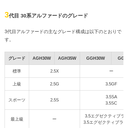
3
代目 30系アルファードのグレード
3代目アルファードの主なグレード構成は以下のとおりで
す。
グレード
AGH30W
AGH35W
GGH30W
GGH
標準
2.5X
ー
上級
2.5G
3.5GF
3.5SA
スポーツ
2.5S
3.5SC
3.5エグゼクティブラ
最上級
ー
3.5エグゼクティブラ