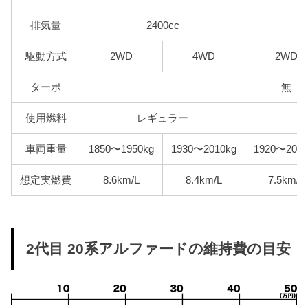
排気量
2400cc
駆動方式
2WD
4WD
2WD
ターボ
無
使用燃料
レギュラー
車両重量
1850〜1950kg
1930〜2010kg
1920〜2040
想定実燃費
8.6km/L
8.4km/L
7.5km/L
2代目 20系アルファードの維持費の目安