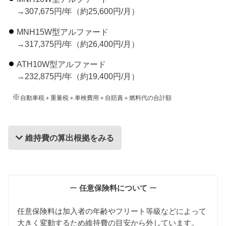
→307,675円/年（約25,600円/月）
MNH15W型アルファード
→317,375円/年（約26,400円/月）
ATH10W型アルファード
→232,875円/年（約19,400円/月）
※
自動車税＋重量税＋車検費用＋自賠責＋燃料代の合計額
維持費の算出根拠をみる
維持費の算出根拠
ー
任意保険料について
ー
任意保険料は加入者の年齢やフリート等級などによって
大きく変動するため維持費の目安から外しています。