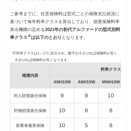
ご参考までに、任意保険料は型式ごとの保険支払状況に
基づいて毎年料率クラスを算出しており、損害保険料率
自動車税
算出機構の定める
2021年の初代アルファードの型式別料
自動車税は排気量によって異なります。
※
ANH10W/ANH15W/ATH10W型アルファードは2000〜
率クラス
は以下のとおり
となります。
2500ccの課税クラス、MNH10W/MNH15W型アルフ
ァードは2500〜3000ccの課税クラスに該当します。
※
料率クラスは1～17に区分され、数字が小さければ保険料が安く、
また、環境負荷の観点から新車登録後13年が経過し
大きければ保険料が高くなります。
た初代アルファードの自動車税は約15%増額されま
料率クラス
すが、維持費は標準税額をもとに算出しています。
補償内容
ANH10W
ANH15W
MNH10W
M
型式
標準税額
13年経過
9
9
10
対人賠償責任保険
ANH10W
45,000円
51,700円
10
8
8
対物賠償責任保険
ANH15W
10
5
8
搭乗者傷害保険
MNH10W