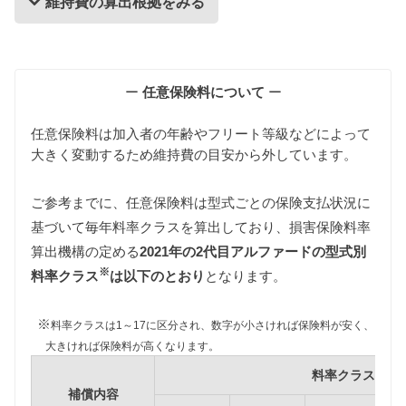
維持費の算出根拠をみる
維持費の算出根拠
ー
任意保険料について
ー
任意保険料は加入者の年齢やフリート等級などによって
大きく変動するため維持費の目安から外しています。
ご参考までに、任意保険料は型式ごとの保険支払状況に
基づいて毎年料率クラスを算出しており、損害保険料率
自動車税
算出機構の定める
2021年の2代目アルファードの型式別
自動車税は排気量によって異なります。
※
ANH20W/ANH25W/ATH20W型アルファードは2000〜
料率クラス
は以下のとおり
となります。
2500ccの課税クラスに該当し、GGH20W/GGH25W
型アルファードは3000〜3500ccの課税クラスに該当
※
料率クラスは1～17に区分され、数字が小さければ保険料が安く、
します。
大きければ保険料が高くなります。
また、環境負荷の観点から新車登録後13年が経過し
料率クラス
た2代目アルファードの自動車税は約15%増額されま
補償内容
すが、維持費は標準税額をもとに算出しています。