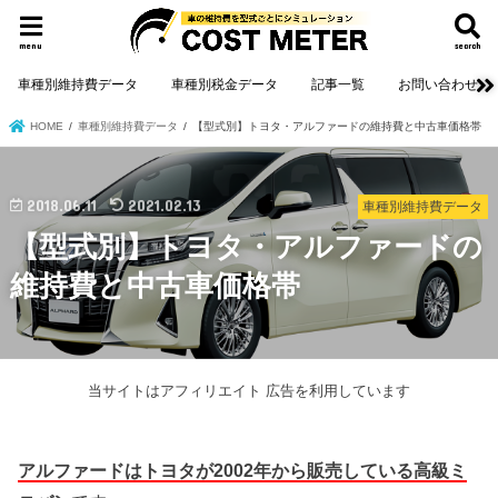
menu
search
車種別維持費データ
車種別税金データ
記事一覧
お問い合わせ
HOME
車種別維持費データ
【型式別】トヨタ・アルファードの維持費と中古車価格帯
2018.06.11
2021.02.13
車種別維持費データ
【型式別】トヨタ・アルファードの
維持費と中古車価格帯
当サイトはアフィリエイト 広告を利用しています
アルファードはトヨタが2002年から販売している高級ミ