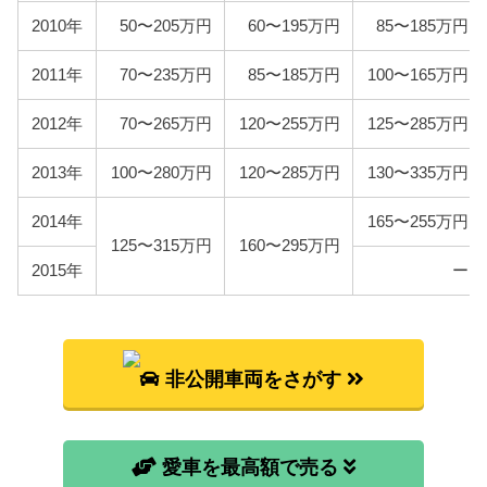
ANH25W
2010年
50〜205万円
60〜195万円
85〜185万円
ー
2000kg以下:16,400円
2000kg
GGH20W
2000kg超:20,500円
2000
2011年
70〜235万円
85〜185万円
100〜165万円
GGH25W
2012年
70〜265万円
120〜255万円
125〜285万円
ATH20W
12,500円
ー
2013年
100〜280万円
120〜285万円
130〜335万円
2014年
165〜255万円
車検費用
125〜315万円
160〜295万円
車検代行料金、一般消耗品の交換費用などを含め車
2015年
ー
検費用を50,000円としています。
自賠責
2代目アルファードは自家用乗用車に該当しますの
で、自賠責の金額は10,775円となります。
非公開車両をさがす
燃料代
年間10,000km走行、レギュラー1Lあたり130円、ハ
イオク1Lあたり140円を前提条件として、基本情報で
愛車を最高額で売る
説明した型式ごとの使用燃料と想定実燃費をもとに