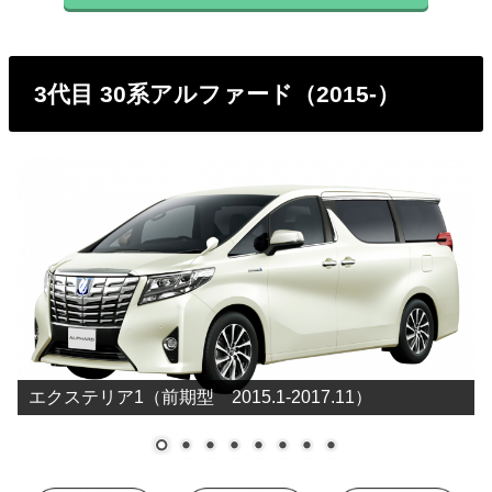
燃料代を算出しています。
型式
燃料代
3代目 30系アルファード（2015-）
ANH20W
151,200円
ANH25W
154,800円
GGH20W
186,700円
GGH25W
191,800円
ATH20W
109,200円
エクステリア1（前期型 2015.1-2017.11）