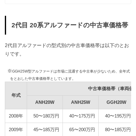
ルファードは1500〜2000kgの課税クラス、ATH20W
型アルファードは2000〜2500kgの課税クラスに該当
します。
また、環境負荷の観点から新車登録後13年が経過し
2代目 20系アルファードの中古車価格帯
た2代目アルファードの重量税は約40%増額されます
が、維持費は標準税額をもとに算出しています。
またハイブリッドエンジンを搭載したATH20W型ア
2代目アルファードの型式別の中古車価格帯は以下のとお
ルファードはエコカーに認定されているため重量税
りです。
が軽減され、年数経過による重量税の増額もありま
せん。
※
GGH25W型アルファードは市場に流通する中古車が少ないため、全年式
なお複数の課税グレードが混在する
をとおした中古車価格帯としています。
ANH25W/GGH20W/GGH25W型アルファードは
1500〜2000kgの課税クラスに該当するグレードをも
中古車価格帯（車両価
とに維持費を算出しています。
年式
ANH20W
ANH25W
GGH20W
型式
エコカー
標準税額
1
2008年
50〜180万円
40〜175万円
40〜195万円
ANH20W
16,400円
2009年
45〜185万円
65〜200万円
80〜185万円