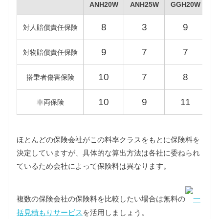
ANH20W
ANH25W
GGH20W
G
8
3
9
型式
標準税額
13年経過
対人賠償責任保険
ANH20W
9
7
7
対物賠償責任保険
45,000円
51,700円
ANH25W
10
7
8
搭乗者傷害保険
GGH20W
58,000円
66,700円
10
9
11
車両保険
GGH25W
ATH20W
45,000円
51,700円
ほとんどの保険会社がこの料率クラスをもとに保険料を
決定していますが、具体的な算出方法は各社に委ねられ
ているため会社によって保険料は異なります。
重量税
重量税は車両重量によって異なります。
ANH25W/GGH20W/GGH25W型アルファードはグレ
複数の保険会社の保険料を比較したい場合は無料の
一
ードにより1500〜2000kgの課税クラスと2000〜
2500kgの課税クラスが混在しており、ANH20W型ア
括見積もりサービス
を活用しましょう。