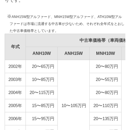
りです。
れません。
※
ANH15W型アルファード、MNH15W型アルファード、ATH10W型アル
型式
エコカー
標準税額
ファードは市場に流通する中古車が少ないため、それぞれ全年式をとおし
た中古車価格帯としています。
ANH10W
中古車価格帯（車両価格
年式
ANH15W
16,400
ANH10W
ANH15W
MNH10W
ー
MNH10W
2002年
20〜65万円
20〜80万円
2000kg以下:16,400
MNH15W
2000kg超:20,500
2003年
10〜85万円
20〜55万円
2000kg以下:10,000円
2004年
20〜115万円
20〜80万円
ATH10W
2000kg超:12,500円
2005年
15〜85万円
10〜105万円
20〜110万円
2
車検費用
2006年
15〜95万円
20〜135万円
車検代行料金、一般消耗品の交換費用などを含め車