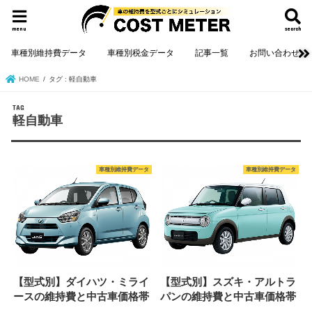
menu
search
車種別維持費データ
車種別税金データ
記事一覧
お問い合わせ
HOME
タグ : 軽自動車
TAG
軽自動車
車種別維持費データ
車種別維持費データ
【型式別】ダイハツ・ミライ
【型式別】スズキ・アルトラ
ースの維持費と中古車価格帯
パンの維持費と中古車価格帯