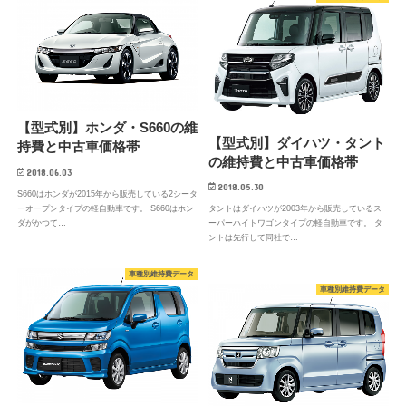
【型式別】ホンダ・S660の維
【型式別】ダイハツ・タント
持費と中古車価格帯
の維持費と中古車価格帯
2018.06.03
2018.05.30
S660はホンダが2015年から販売している2シータ
ーオープンタイプの軽自動車です。 S660はホン
タントはダイハツが2003年から販売しているス
ダがかつて…
ーパーハイトワゴンタイプの軽自動車です。 タ
ントは先行して同社で…
車種別維持費データ
車種別維持費データ