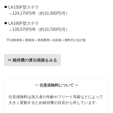
LA150F型ステラ
→124,170円/年（約10,300円/月）
LA160F型ステラ
→128,570円/年（約10,700円/月）
※
自動車税＋重量税＋車検費用＋自賠責＋燃料代の合計額
維持費の算出根拠をみる
維持費の算出根拠
ー
任意保険料について
ー
任意保険料は加入者の年齢やフリート等級などによって
大きく変動するため維持費の目安から外しています。