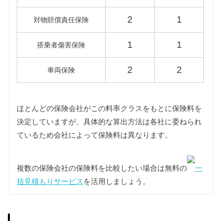
型式
エコカー
標準税額
2
1
対物賠償責任保険
LA100F
1
1
2,500円
3,300円
搭乗者傷害保険
LA110F
2
2
車両保険
車検費用
車検代行料金、一般消耗品の交換費用などを含め車
ほとんどの保険会社がこの料率クラスをもとに保険料を
検費用を30,000円としています。
決定していますが、具体的な算出方法は各社に委ねられ
自賠責
ているため会社によって保険料は異なります。
2代目ステラは軽自動車ですので、自賠責の金額は
10,570円となります。
複数の保険会社の保険料を比較したい場合は無料の
一
燃料代
括見積もりサービス
を活用しましょう。
年間10,000km走行、レギュラー1Lあたり130円を前
提条件として、基本情報で説明した型式ごとの使用
燃料と想定実燃費をもとに燃料代を算出していま
す。