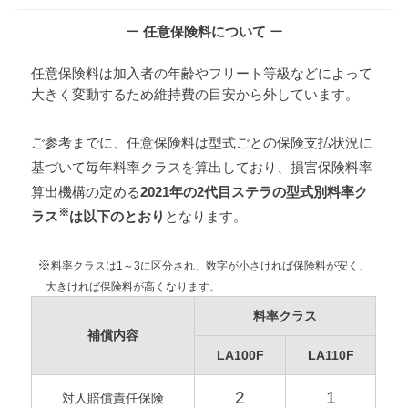
維持費の算出根拠
ー
任意保険料について
ー
任意保険料は加入者の年齢やフリート等級などによって
大きく変動するため維持費の目安から外しています。
ご参考までに、任意保険料は型式ごとの保険支払状況に
基づいて毎年料率クラスを算出しており、損害保険料率
自動車税
算出機構の定める
2021年の2代目ステラの型式別料率ク
2代目ステラは軽自動車ですのですべて同じ課税クラ
※
ス（〜660cc）に該当し、7,200円となります。
ラス
は以下のとおり
となります。
重量税
※
料率クラスは1～3に区分され、数字が小さければ保険料が安く、
軽自動車の重量税は車両重量の大小にかかわらず同
大きければ保険料が高くなります。
じ課税クラスとなります。
また2代目ステラにはエコカーに該当するグレードと
料率クラス
該当しないグレードが混在していますが、維持費は
補償内容
エコカーに該当するグレードをもとに算出していま
LA100F
LA110F
す。
2
1
対人賠償責任保険