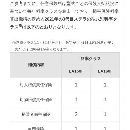
ご参考までに、任意保険料は型式ごとの保険支払状況に
基づいて毎年料率クラスを算出しており、損害保険料率
自動車税
算出機構の定める
2021年の3代目ステラの型式別料率ク
3代目ステラは軽自動車ですのですべて同じ課税クラ
※
ス（〜660cc）に該当します。
ラス
は以下のとおり
となります。
また、2015年4月以降に販売された3代目ステラは環
境負荷の観点で自動車税が50%増額されますので、
※
料率クラスは1～3に区分され、数字が小さければ保険料が安く、
維持費は2015年以降に販売された車両をもとに算出
大きければ保険料が高くなります。
しています。
料率クラス
補償内容
LA150F
LA160F
型式
標準税額
2015年4月以降
LA150F
1
1
対人賠償責任保険
7,200円
10,800円
LA160F
1
1
対物賠償責任保険
2
1
搭乗者傷害保険
重量税
軽自動車の重量税は車両重量の大小にかかわらず同
1
1
車両保険