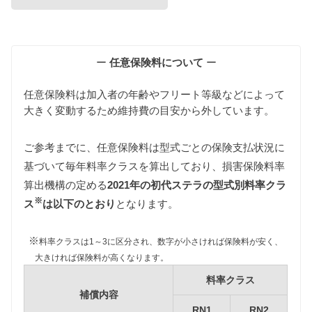
維持費の算出根拠
ー
任意保険料について
ー
任意保険料は加入者の年齢やフリート等級などによって
大きく変動するため維持費の目安から外しています。
ご参考までに、任意保険料は型式ごとの保険支払状況に
基づいて毎年料率クラスを算出しており、損害保険料率
自動車税
算出機構の定める
2021年の初代ステラの型式別料率クラ
初代ステラは軽自動車ですのですべて同じ課税クラ
※
ス（〜660cc）です。
ス
は以下のとおり
となります。
また新車登録後13年以上が経過した一部の年式の初
代ステラは環境負荷の関係で自動車税が約80%増額
※
料率クラスは1～3に区分され、数字が小さければ保険料が安く、
されますが、維持費は標準税額をもとに算出してい
大きければ保険料が高くなります。
ます。
料率クラス
補償内容
RN1
RN2
型式
標準税額
13年経過