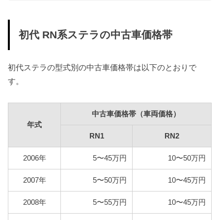
車検費用
初代 RN系ステラの中古車価格帯
車検代行料金、一般消耗品の交換費用などを含め車
検費用を30,000円としています。
初代ステラの型式別の中古車価格帯は以下のとおりで
自賠責
す。
初代ステラは軽自動車ですので、自賠責の金額は
10,570円となります。
燃料代
中古車価格帯（車両価格）
年式
年間10,000km走行、レギュラー1Lあたり130円を前
RN1
RN2
提条件として、基本情報で説明した型式ごとの使用
燃料と想定実燃費をもとに燃料代を算出していま
2006年
5〜45万円
10〜50万円
す。
2007年
5〜50万円
10〜45万円
型式
燃料代
2008年
5〜55万円
10〜45万円
RN1
78,800円