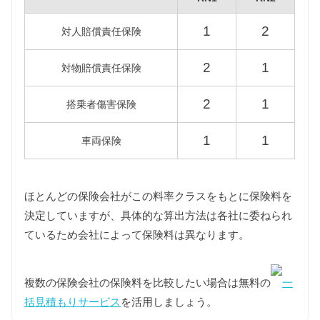
RN1
1
2
対人賠償責任保険
7,200円
12,900円
RN2
2
1
対物賠償責任保険
2
1
搭乗者傷害保険
重量税
軽自動車の重量税は車両重量の大小にかかわらず同
1
1
車両保険
じ課税クラスとなります。
また新車登録後13年以上が経過した一部の年式の初
代ステラは環境負荷の関係で重量税が約25%増額さ
れますが、維持費は標準税額をもとに算出していま
ほとんどの保険会社がこの料率クラスをもとに保険料を
す。
決定していますが、具体的な算出方法は各社に委ねられ
ているため会社によって保険料は異なります。
型式
標準税額
13年経過
複数の保険会社の保険料を比較したい場合は無料の
一
RN1
3,300円
4,100円
括見積もりサービス
を活用しましょう。
RN2