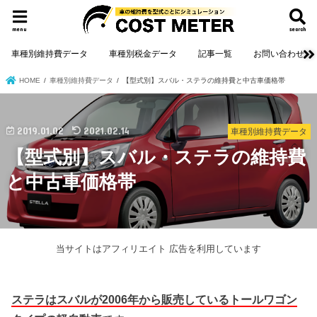
menu
search
車種別維持費データ
車種別税金データ
記事一覧
お問い合わせ
HOME
車種別維持費データ
【型式別】スバル・ステラの維持費と中古車価格帯
2019.01.02
2021.02.14
車種別維持費データ
【型式別】スバル・ステラの維持費
と中古車価格帯
当サイトはアフィリエイト 広告を利用しています
ステラはスバルが2006年から販売しているトールワゴン