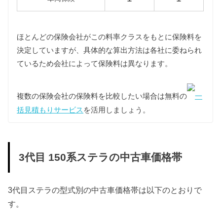
じ課税クラスとなります。
また3代目ステラはすべてエコカーに認定されていま
すので、重量税は軽減され2,500円となります。
ほとんどの保険会社がこの料率クラスをもとに保険料を
車検費用
決定していますが、具体的な算出方法は各社に委ねられ
車検代行料金、一般消耗品の交換費用などを含め車
ているため会社によって保険料は異なります。
検費用を30,000円としています。
自賠責
3代目ステラは軽自動車ですので、自賠責の金額は
複数の保険会社の保険料を比較したい場合は無料の
一
10,570円となります。
括見積もりサービス
を活用しましょう。
燃料代
年間10,000km走行、レギュラー1Lあたり130円を前
提条件として、基本情報で説明した型式ごとの使用
3代目 150系ステラの中古車価格帯
燃料と想定実燃費をもとに燃料代を算出していま
す。
3代目ステラの型式別の中古車価格帯は以下のとおりで
型式
燃料代
す。