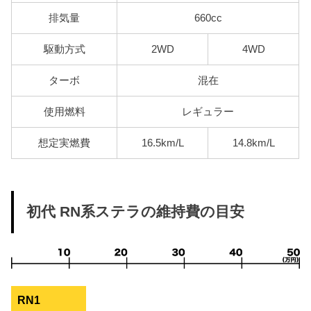
排気量
660cc
駆動方式
2WD
4WD
ターボ
混在
使用燃料
レギュラー
想定実燃費
16.5km/L
14.8km/L
初代 RN系ステラの維持費の目安
RN1