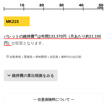
MK21S
※
パレットの維持費
は年間133,370円（月あたり約11,100
円）
が目安となります。
※
自動車税＋重量税＋車検費用＋自賠責＋燃料代の合計額
維持費の算出根拠をみる
維持費の算出根拠
ー
任意保険料について
ー