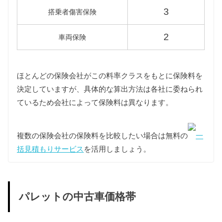
燃料代
3
搭乗者傷害保険
年間10,000km走行、レギュラー1Lあたり130円を前
提条件として、基本情報で説明した型式ごとの使用
2
車両保険
燃料と想定実燃費をもとに燃料代を算出していま
す。
ほとんどの保険会社がこの料率クラスをもとに保険料を
型式
燃料代
決定していますが、具体的な算出方法は各社に委ねられ
ているため会社によって保険料は異なります。
MK21S
82,300円
複数の保険会社の保険料を比較したい場合は無料の
一
括見積もりサービス
を活用しましょう。
パレットの中古車価格帯