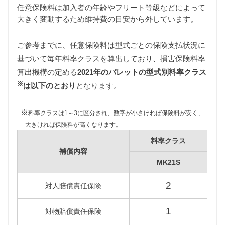
任意保険料は加入者の年齢やフリート等級などによって
大きく変動するため維持費の目安から外しています。
ご参考までに、任意保険料は型式ごとの保険支払状況に
基づいて毎年料率クラスを算出しており、損害保険料率
自動車税
算出機構の定める
2021年のパレットの型式別料率クラス
MK21S型パレットは軽自動車ですのですべて同じ課
※
税クラス（〜660cc）ですので7,200円となります。
は以下のとおり
となります。
重量税
※
料率クラスは1～3に区分され、数字が小さければ保険料が安く、
軽自動車の重量税は車両重量の大小にかかわらず同
大きければ保険料が高くなります。
じ課税クラスに該当するため3,300円となります。
料率クラス
車検費用
補償内容
車検代行料金、一般消耗品の交換費用などを含め車
MK21S
検費用を30,000円としています。
2
対人賠償責任保険
自賠責
パレットは軽自動車ですので、自賠責の金額は
1
対物賠償責任保険
10,570円となります。