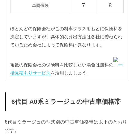
7
8
車両保険
ージュはすべて同じ課税クラス（500〜1000kg）に該
当します。
また6代目ミラージュはエコカーに認定されているた
め重量税が軽減され、5,000円となります。
ほとんどの保険会社がこの料率クラスをもとに保険料を
決定していますが、具体的な算出方法は各社に委ねられ
車検費用
ているため会社によって保険料は異なります。
車検代行料金、一般消耗品の交換費用などを含め車
検費用を50,000円としています。
自賠責
複数の保険会社の保険料を比較したい場合は無料の
一
6代目ミラージュは自家用乗用車に該当しますので、
括見積もりサービス
を活用しましょう。
自賠責の金額は10,775円となります。
燃料代
年間10,000km走行、レギュラー1Lあたり130円を前
6代目 A0系ミラージュの中古車価格帯
提条件として、基本情報で説明した型式ごとの使用
燃料と想定実燃費をもとに燃料代を算出していま
す。
6代目ミラージュの型式別の中古車価格帯は以下のとおり
です。