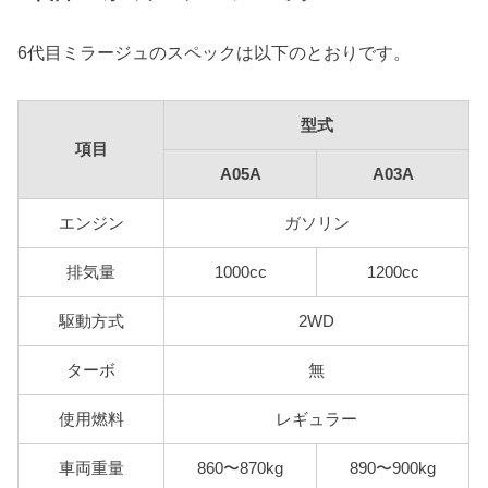
6代目ミラージュのスペックは以下のとおりです。
型式
項目
A05A
A03A
エンジン
ガソリン
排気量
1000cc
1200cc
駆動方式
2WD
ターボ
無
使用燃料
レギュラー
車両重量
860〜870kg
890〜900kg