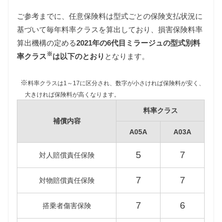
ご参考までに、任意保険料は型式ごとの保険支払状況に
基づいて毎年料率クラスを算出しており、損害保険料率
自動車税
算出機構の定める
2021年の6代目ミラージュの型式別料
自動車税は排気量によって異なります。
※
A05A型ミラージュは660〜1000cc、A03A型ミラージ
率クラス
は以下のとおり
となります。
ュは1000〜1500ccの課税クラスに該当します。
また自動車税制改正により2019年10月1日以降に新車
※
料率クラスは1～17に区分され、数字が小さければ保険料が安く、
登録された6代目ミラージュの自動車税は減額されま
大きければ保険料が高くなります。
すが、維持費は旧税額をもとに算出しています。
料率クラス
補償内容
A05A
A03A
型式
新税額（2019/10/1以降）
旧税額
A05A
–
29,500円
5
7
対人賠償責任保険
A03A
30,500円
34,500円
7
7
対物賠償責任保険
7
6
搭乗者傷害保険
重量税
重量税は車両重量によって異なりますが、6代目ミラ