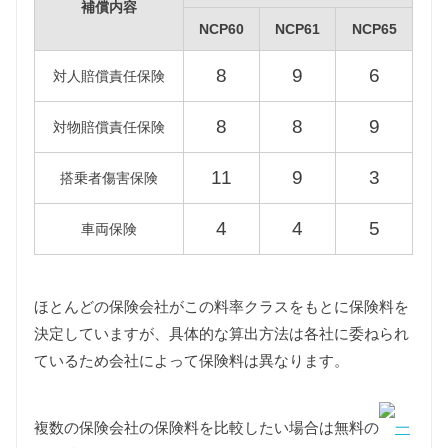
重量税
補償内容
重量税は車両重量によって異なります。
NCP60
NCP61
NCP65
NCP60型イストはグレードにより500〜1000kgと
8
9
6
1000〜1500kgの課税クラスが混在し、
対人賠償責任保険
NCP61/NCP65型イストは1000〜1500kgの課税クラ
スに該当します。
8
8
9
対物賠償責任保険
グレードにより複数の課税クラスが混在するNCP60
型イストについては1000kg以下の課税クラスに該当
11
9
3
搭乗者傷害保険
するグレードをもとに維持費を算出しています。
また初代イストは販売開始からすでに13年以上が経
4
4
5
車両保険
過していますので、環境負荷の観点から重量税が約
40%増額され、18年以上が経過する一部の車両はさ
らに約10%増額されますが、維持費は13年経過車両
をもとに算出しています。
ほとんどの保険会社がこの料率クラスをもとに保険料を
決定していますが、具体的な算出方法は各社に委ねられ
ているため会社によって保険料は異なります。
型式
税額（13年経過）
18年経過
1000kg：11,400円
1000kg：12,600円
NCP60
複数の保険会社の保険料を比較したい場合は無料の
一
1000kg超：17,100円
1000kg超：18,900円