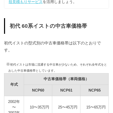
括見積もりサービス
を活用しましょう。
NCP61
17,100円
18,900円
NCP65
初代 60系イストの中古車価格帯
車検費用
車検代行料金、一般消耗品の交換費用などを含め車
初代イストの型式別の中古車価格帯は以下のとおりで
検費用を50,000円としています。
す。
自賠責
初代イストは自家用乗用車に該当しますので、自賠
※
初代イストは市場に流通する中古車が少ないため、それぞれ全年式をと
責の金額は10,775円となります。
おした中古車価格帯としています。
燃料代
中古車価格帯（車両価格）
年間10,000km走行、レギュラー1Lあたり130円を前
年式
提条件として、基本情報で説明した型式ごとの使用
NCP60
NCP61
NCP65
燃料と想定実燃費をもとに燃料代を算出していま
す。
2002年
〜
10〜35万円
25〜45万円
15〜65万円
2007年