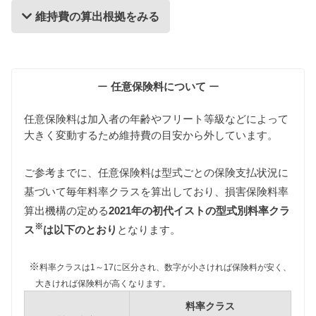
維持費の算出根拠をみる
維持費の算出根拠
ー
任意保険料について
ー
任意保険料は加入者の年齢やフリート等級などによって
大きく変動するため維持費の目安から外しています。
ご参考までに、任意保険料は型式ごとの保険支払状況に
基づいて毎年料率クラスを算出しており、損害保険料率
自動車税
算出機構の定める
2021年の初代イストの型式別料率クラ
自動車税は排気量によって異なりますが、初代イス
※
トはすべて同じ課税クラス（1000〜1500cc）に該当
ス
は以下のとおり
となります。
します。
また初代イストは販売開始からすでに13年以上が経
※
料率クラスは1～17に区分され、数字が小さければ保険料が安く、
過していますので、環境負荷の観点から自動車税が
大きければ保険料が高くなります。
約15%増額され39,600円となります。
料率クラス