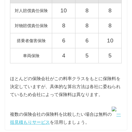
型式
標準税額
13年経過
10
8
8
対人賠償責任保険
NCP110
34,500円
39,600円
8
8
8
対物賠償責任保険
NCP115
6
6
10
搭乗者傷害保険
ZSP110
39,500円
45,400円
4
5
5
車両保険
重量税
重量税は車両重量によって異なりますが、2代目イス
トはすべて同じ課税クラス（1000〜1500kg）に該当
ほとんどの保険会社がこの料率クラスをもとに保険料を
します。
決定していますが、具体的な算出方法は各社に委ねられ
また環境負荷の観点から新車登録後13年が経過した2
ているため会社によって保険料は異なります。
代目イストの重量税は約40%増額されますが、維持
費は標準税額をもとに算出しています。
複数の保険会社の保険料を比較したい場合は無料の
一
型式
標準税額
13年経過
括見積もりサービス
を活用しましょう。