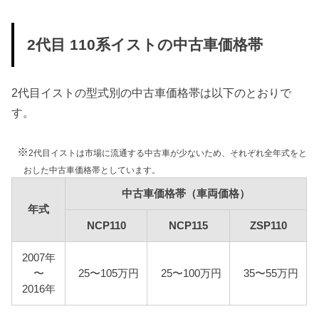
NCP110
NCP115
12,300円
17,100円
2代目 110系イストの中古車価格帯
ZSP110
2代目イストの型式別の中古車価格帯は以下のとおりで
す。
車検費用
車検代行料金、一般消耗品の交換費用などを含め車
検費用を50,000円としています。
※
2代目イストは市場に流通する中古車が少ないため、それぞれ全年式をと
おした中古車価格帯としています。
自賠責
2代目イストは自家用乗用車に該当しますので、自賠
中古車価格帯（車両価格）
年式
責の金額は10,775円となります。
NCP110
NCP115
ZSP110
燃料代
年間10,000km走行、レギュラー1Lあたり130円を前
2007年
提条件として、基本情報で説明した型式ごとの使用
〜
25〜105万円
25〜100万円
35〜55万円
燃料と想定実燃費をもとに燃料代を算出していま
2016年
す。