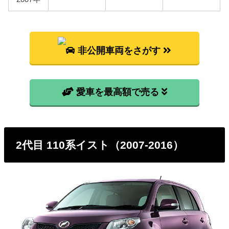
型式
燃料代
NCP60
91,500円
非公開車両をさがす
NCP61
102,400円
NCP65
110,200円
愛車を最高額で売る
2代目 110系イスト（2007-2016）