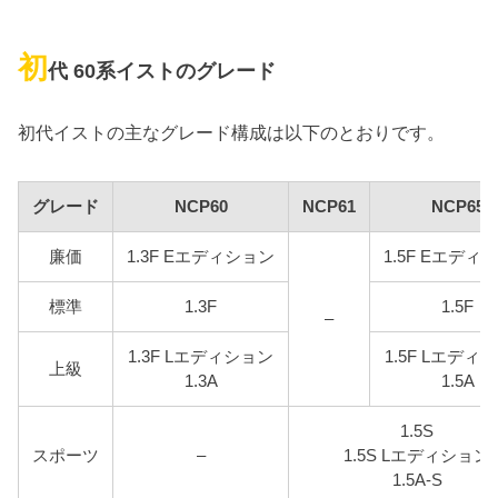
初
代 60系イストのグレード
初代イストの主なグレード構成は以下のとおりです。
グレード
NCP60
NCP61
NCP65
廉価
1.3F Eエディション
1.5F Eエディ
標準
1.3F
1.5F
–
1.3F Lエディション
1.5F Lエディ
上級
1.3A
1.5A
1.5S
スポーツ
–
1.5S Lエディション
1.5A-S