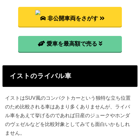
型式
燃料代
非公開車両をさがす
NCP110
89,000円
NCP115
100,000円
愛車を最高額で売る
ZSP110
109,200円
イストのライバル車
イストはSUV風のコンパクトカーという独特な立ち位置
のため比較される車はあまり多くありませんが、ライバ
ル車をあえて挙げるのであれば日産のジュークやホンダ
のヴェゼルなどを比較対象としてみても面白いかもしれ
ません。