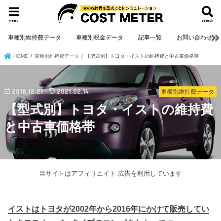
menu
search
車種別維持費データ
車種別税金データ
記事一覧
お問い合わせ
HOME
車種別維持費データ
【型式別】トヨタ・イストの維持費と中古車価格帯
2018.12.21
2021.02.14
車種別維持費データ
【型式別】トヨタ・イストの維持費
と中古車価格帯
当サイトはアフィリエイト 広告を利用しています
イストはトヨタが2002年から2016年にかけて販売してい