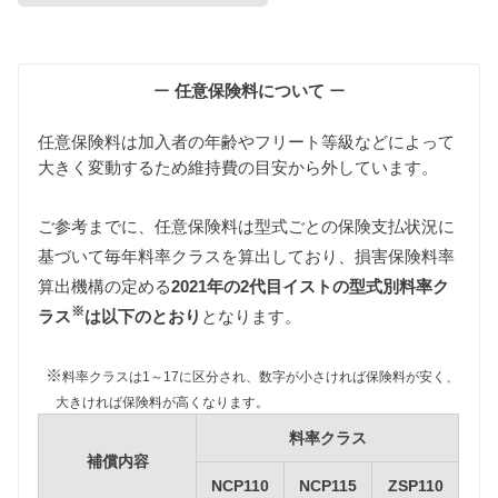
維持費の算出根拠
ー
任意保険料について
ー
任意保険料は加入者の年齢やフリート等級などによって
大きく変動するため維持費の目安から外しています。
ご参考までに、任意保険料は型式ごとの保険支払状況に
基づいて毎年料率クラスを算出しており、損害保険料率
自動車税
算出機構の定める
2021年の2代目イストの型式別料率ク
自動車税は排気量によって異なります。
※
NCP110/NCP115型イストは1000〜1500ccの課税ク
ラス
は以下のとおり
となります。
ラス、ZSP110型イストは1500〜2000ccの課税クラス
に該当します。
※
料率クラスは1～17に区分され、数字が小さければ保険料が安く、
また環境負荷の観点から新車登録後13年が経過した2
大きければ保険料が高くなります。
代目イストの自動車税は約15%増額されますが、維
料率クラス
持費は標準税額をもとに算出しています。
補償内容
NCP110
NCP115
ZSP110