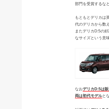
部門を受賞するな
もともとデリカは英語
代のデリカから数え
またデリカD:5の
なサイズという意
なお
デリカD:5
両は初代モデル
と