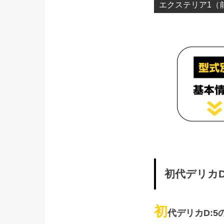
エクステリア1（前期型
初代デリカD
初
代デリカD:5