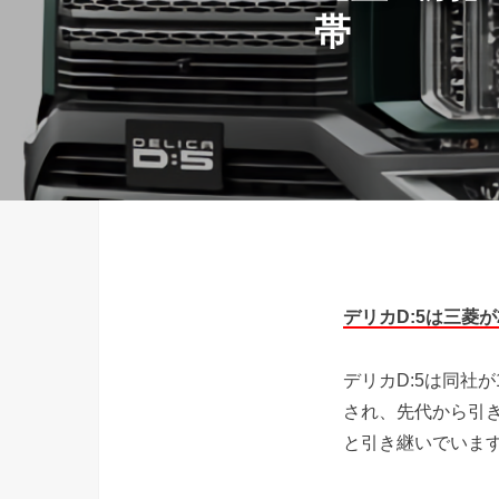
帯
デリカD:5は三菱
デリカD:5は同社
され、先代から引
と引き継いでいま