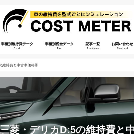
車種別維持費データ
車種別税金データ
記事一覧
お問い合わせ
Cost
Tax
Archives
Contact
5の維持費と中古車価格帯
4
三菱・デリカD:5の維持費と