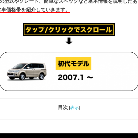
:5の型式やグレード、簡単なスペックなど基本情報を説明した
古車価格帯を紹介していきます。
目次
[
表示
]