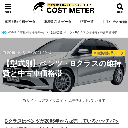
menu
search
車種別維持費データ
車種別税金データ
記事一覧
お問い合わせ
HOME
車種別維持費データ
【型式別】ベンツ・Bクラスの維持費と中古車価格帯
2018.12.15
2021.02.14
車種別維持費データ
【型式別】ベンツ・Bクラスの維持
費と中古車価格帯
当サイトはアフィリエイト 広告を利用しています
Bクラスはベンツが2006年から販売しているハッチバッ