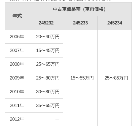
自賠責
初代Bクラスは自家用乗用車に該当しますので、自賠
中古車価格帯（車両価格）
年式
責の金額は10,775円となります。
245232
245233
245234
燃料代
年間10,000km走行、ハイオク1Lあたり140円を前提
2006年
20〜40万円
条件として、基本情報で説明した型式ごとの使用燃
料と想定実燃費をもとに燃料代を算出しています。
2007年
15〜45万円
2008年
25〜65万円
型式
燃料代
2009年
25〜80万円
15〜55万円
25〜85万円
245232
142,900円
2010年
30〜80万円
245233
155,600円
2011年
35〜65万円
245234
164,700円
2012年
ー