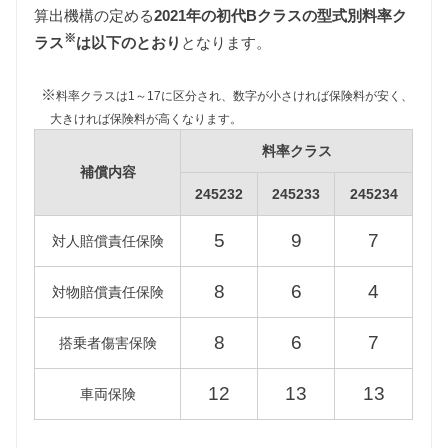
算出機構の定める
2021年の初代Bクラスの型式別料率ク
自動車税は排気量によって異なりますが、初代Bクラ
※
スはすべて同じ課税クラス（1500〜2000cc）に該当
ラス
は以下のとおり
となります。
します。
また新車登録後13年が経過している一部の初代Bクラ
※
料率クラスは1～17に区分され、数字が小さければ保険料が安く、
スは環境負荷の観点から自動車税が約15%増額され
大きければ保険料が高くなります。
ますが、維持費は標準税額をもとに算出していま
料率クラス
す。
補償内容
245232
245233
245234
型式
標準税額
13年経過
5
9
7
対人賠償責任保険
245232
8
6
4
対物賠償責任保険
245233
39,500円
45,400円
8
6
7
搭乗者傷害保険
245234
12
13
13
車両保険
重量税
重量税は車両重量によって異なりますが、初代Bクラ