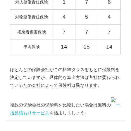
1
7
6
対人賠償責任保険
型式
エコカー
標準税額
4
5
4
対物賠償責任保険
246242
7,500円
ー
7
7
7
搭乗者傷害保険
246244
ー
16,400円
14
15
14
車両保険
246246
ほとんどの保険会社がこの料率クラスをもとに保険料を
車検費用
決定していますが、具体的な算出方法は各社に委ねられ
車検代行料金、一般消耗品の交換費用などを含め車
検費用を50,000円としています。
ているため会社によって保険料は異なります。
自賠責
2代目Bクラスは自家用乗用車に該当しますので、自
複数の保険会社の保険料を比較したい場合は無料の
一
賠責の金額は10,775円となります。
括見積もりサービス
を活用しましょう。
燃料代
年間10,000km走行、ハイオク1Lあたり140円を前提