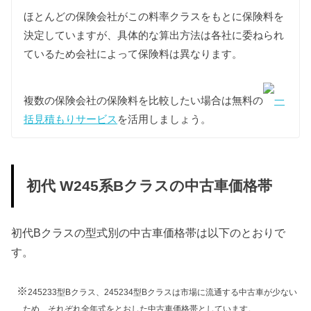
スはすべて同じ課税クラス（1000〜1500kg）に該当
ほとんどの保険会社がこの料率クラスをもとに保険料を
します。
決定していますが、具体的な算出方法は各社に委ねられ
また環境負荷の観点から新車登録後13年が経過した
ているため会社によって保険料は異なります。
初代Bクラスの重量税は約40%増額されますが、維持
費は標準税額をもとに算出しています。
複数の保険会社の保険料を比較したい場合は無料の
一
型式
標準税額
13年経過
括見積もりサービス
を活用しましょう。
245232
245233
12,300円
17,100円
初代 W245系Bクラスの中古車価格帯
245234
初代Bクラスの型式別の中古車価格帯は以下のとおりで
す。
車検費用
車検代行料金、一般消耗品の交換費用などを含め車
検費用を50,000円としています。
※
245233型Bクラス、245234型Bクラスは市場に流通する中古車が少ない
ため、それぞれ全年式をとおした中古車価格帯としています。