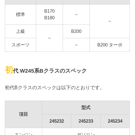
B170
標準
–
B180
–
上級
B200
–
スポーツ
–
B200 ターボ
初
代 W245系Bクラスのスペック
初代Bクラスのスペックは以下のとおりです。
型式
項目
245232
245233
245234
エンジン
ガソリン