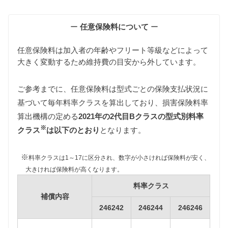
維持費の算出根拠
ー
任意保険料について
ー
任意保険料は加入者の年齢やフリート等級などによって
大きく変動するため維持費の目安から外しています。
ご参考までに、任意保険料は型式ごとの保険支払状況に
基づいて毎年料率クラスを算出しており、損害保険料率
自動車税
算出機構の定める
2021年の2代目Bクラスの型式別料率
自動車税は排気量によって異なりますが、2代目Bク
※
ラスはすべて同じ課税クラス（1500〜2000cc）に該
クラス
は以下のとおり
となります。
当するため39,500円となります。
※
料率クラスは1～17に区分され、数字が小さければ保険料が安く、
重量税
大きければ保険料が高くなります。
重量税は車両重量によって異なります。
246242型Bクラスは1000〜1500kg、246244/246246型
料率クラス
Bクラスは1500〜2000kgに該当します。
補償内容
また246242型Bクラスはエコカーに該当するため重量
246242
246244
246246
税が軽減されます。