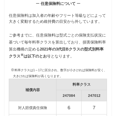
維持費の算出根拠
ー
任意保険料について
ー
任意保険料は加入者の年齢やフリート等級などによって
大きく変動するため維持費の目安から外しています。
ご参考までに、任意保険料は型式ごとの保険支払状況に
基づいて毎年料率クラスを算出しており、損害保険料率
自動車税
算出機構の定める
2021年の3代目Bクラスの型式別料率
自動車税は排気量によって異なります。
※
247084型Bクラスは1000〜1500ccの課税クラス、
クラス
は以下のとおり
となります。
247012型Bクラスは1500〜2000ccの課税クラスに該
当します。
※
料率クラスは1～17に区分され、数字が小さければ保険料が安く、
また自動車税制改正により2019年10月1日以降に新車
大きければ保険料が高くなります。
登録された3代目Bクラスの自動車税は減額されるた
料率クラス
め、維持費は新税額をもとに算出しています。
補償内容
（2019年9月30日以前に新車登録された3代目Bクラ
247084
247012
スには旧税額が適用されます。）
6
7
対人賠償責任保険
型式
新税額（2019/10/1以降）
旧税額