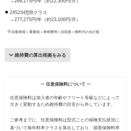
→268,175円/年（約22,300円/月）
245234型Bクラス
→277,275円/年（約23,100円/月）
※
自動車税＋重量税＋車検費用＋自賠責＋燃料代の合計額
維持費の算出根拠をみる
維持費の算出根拠
ー
任意保険料について
ー
任意保険料は加入者の年齢やフリート等級などによって
大きく変動するため維持費の目安から外しています。
ご参考までに、任意保険料は型式ごとの保険支払状況に
基づいて毎年料率クラスを算出しており、損害保険料率
自動車税