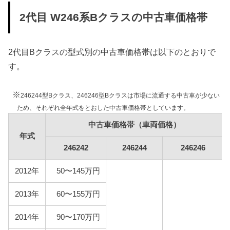
条件として、基本情報で説明した型式ごとの使用燃
2代目 W246系Bクラスの中古車価格帯
料と想定実燃費をもとに燃料代を算出しています。
型式
燃料代
2代目Bクラスの型式別の中古車価格帯は以下のとおりで
す。
246242
123,900円
246244
147,400円
※
246244型Bクラス、246246型Bクラスは市場に流通する中古車が少ない
ため、それぞれ全年式をとおした中古車価格帯としています。
246246
152,200円
中古車価格帯（車両価格）
年式
246242
246244
246246
2012年
50〜145万円
2013年
60〜155万円
2014年
90〜170万円