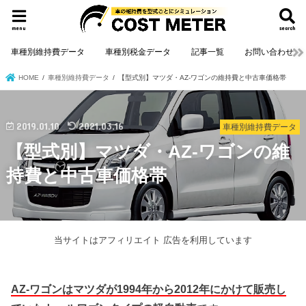
menu
search
車種別維持費データ
車種別税金データ
記事一覧
お問い合わせ
HOME
車種別維持費データ
【型式別】マツダ・AZ-ワゴンの維持費と中古車価格帯
2019.01.10
2021.03.16
車種別維持費データ
【型式別】マツダ・AZ-ワゴンの維
持費と中古車価格帯
当サイトはアフィリエイト 広告を利用しています
AZ-ワゴンはマツダが1994年から2012年にかけて販売し