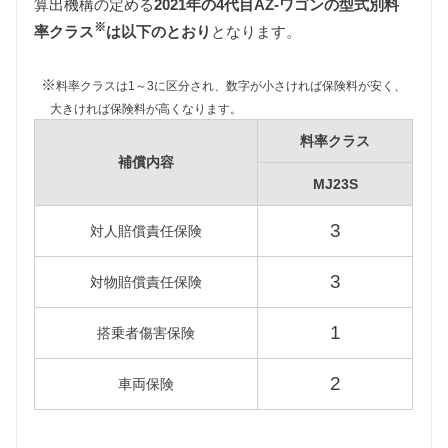
算出機構の定める
2021年の4代目AZ-ワゴンの型式別料
4代目AZ-ワゴンは軽自動車ですので660cc以下の課税
※
クラスに該当するため7,200円となります。
率クラス
は以下のとおり
となります。
重量税
※
料率クラスは1～3に区分され、数字が小さければ保険料が安く、
軽自動車の重量税は車両重量の大小にかかわらず同
大きければ保険料が高くなります。
じ課税クラスに該当するため3,300円となります。
料率クラス
車検費用
補償内容
車検代行料金、一般消耗品の交換費用などを含め車
MJ23S
検費用を30,000円としています。
3
対人賠償責任保険
自賠責
4代目AZ-ワゴンは軽自動車ですので、自賠責の金額
3
対物賠償責任保険
は10,570円となります。
燃料代
1
搭乗者傷害保険
年間10,000km走行、レギュラー1Lあたり130円を前
提条件として、基本情報で説明した想定実燃費をも
2
車両保険
とに燃料代を算出しています。