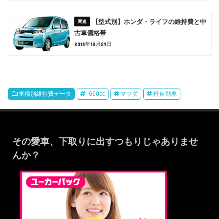
【型式別】ホンダ・ライフの維持費と中
古車価格帯
2018年10月29日
車種別維持費データ
-660cc
マツダ
軽自動車
その愛車、下取りに出すつもりじゃありませ
んか？