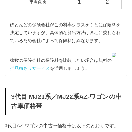
1
2
車両保険
また環境負荷の関係で新車登録後13年以上が経過し
た3代目AZ-ワゴンの重量税は約25%増額されます
が、維持費は標準税額をもとに算出しています。
ほとんどの保険会社がこの料率クラスをもとに保険料を
決定していますが、具体的な算出方法は各社に委ねられ
型式
標準税額
13年経過
ているため会社によって保険料は異なります。
MJ21S
3,300円
4,100円
MJ22S
複数の保険会社の保険料を比較したい場合は無料の
一
括見積もりサービス
を活用しましょう。
車検費用
車検代行料金、一般消耗品の交換費用などを含め車
検費用を30,000円としています。
3代目 MJ21系／MJ22系AZ-ワゴンの中
自賠責
古車価格帯
3代目AZ-ワゴンは軽自動車ですので、自賠責の金額
は10,570円となります。
燃料代
3代目AZ-ワゴンの中古車価格帯は以下のとおりです。
年間10,000km走行、レギュラー1Lあたり130円を前