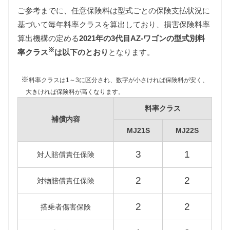
ご参考までに、任意保険料は型式ごとの保険支払状況に
基づいて毎年料率クラスを算出しており、損害保険料率
自動車税
算出機構の定める
2021年の3代目AZ-ワゴンの型式別料
3代目AZ-ワゴンは軽自動車ですので660cc以下の課税
※
クラスとなります。
率クラス
は以下のとおり
となります。
また新車登録後13年以上が経過している一部の年式
の3代目AZ-ワゴンは環境負荷の関係で自動車税が約
※
料率クラスは1～3に区分され、数字が小さければ保険料が安く、
80%増額されますが、維持費は標準税額をもとに算
大きければ保険料が高くなります。
出しています。
料率クラス
補償内容
MJ21S
MJ22S
型式
標準税額
13年経過
MJ21S
3
1
対人賠償責任保険
7,200円
12,900円
MJ22S
2
2
対物賠償責任保険
重量税
2
2
搭乗者傷害保険
軽自動車の重量税は車両重量の大小にかかわらず同
じ課税クラスとなります。