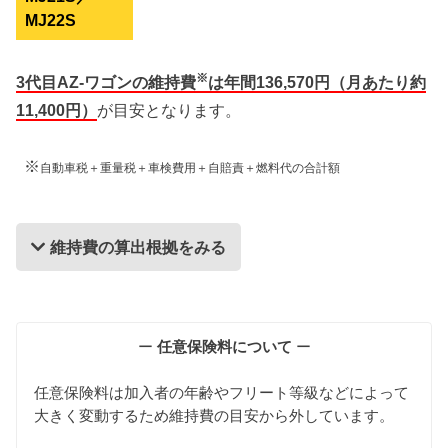
MJ22S
※
3代目AZ-ワゴンの維持費
は年間136,570円（月あたり約
11,400円）
が目安となります。
※
自動車税＋重量税＋車検費用＋自賠責＋燃料代の合計額
維持費の算出根拠をみる
維持費の算出根拠
ー
任意保険料について
ー
任意保険料は加入者の年齢やフリート等級などによって
大きく変動するため維持費の目安から外しています。