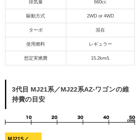
排気量
660cc
駆動方式
2WD or 4WD
ターボ
混在
使用燃料
レギュラー
想定実燃費
15.2km/L
3代目 MJ21系／MJ22系AZ-ワゴンの維
持費の目安
MJ21S／