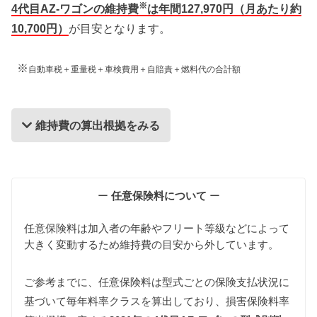
※
4代目AZ-ワゴンの維持費
は年間127,970円（月あたり約
10,700円）
が目安となります。
※
自動車税＋重量税＋車検費用＋自賠責＋燃料代の合計額
維持費の算出根拠をみる
維持費の算出根拠
ー
任意保険料について
ー
任意保険料は加入者の年齢やフリート等級などによって
大きく変動するため維持費の目安から外しています。
ご参考までに、任意保険料は型式ごとの保険支払状況に
基づいて毎年料率クラスを算出しており、損害保険料率
自動車税