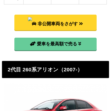
提条件として、基本情報で説明した型式ごとの使用
燃料と想定実燃費をもとに燃料代を算出していま
す。
非公開車両をさがす
型式
燃料代
NZT240
108,300円
愛車を最高額で売る
ZZT240
112,100円
ZZT245
118,200円
2代目 260系アリオン（2007-）