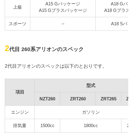
A15 Gパッケージ
A18 Gパ
上級
A15 Gプラスパッケージ
A18 Gプラ
スポーツ
–
A18 Sパ
2
代目 260系アリオンのスペック
2代目アリオンのスペックは以下のとおりです。
型式
項目
NZT260
ZRT260
ZRT265
ZR
エンジン
ガソリン
排気量
1500cc
1800cc
20