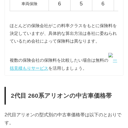
6
5
6
6
ZRT265
36,000円
39,500円
45
車両保険
ZRT261
ほとんどの保険会社がこの料率クラスをもとに保険料を
決定していますが、具体的な算出方法は各社に委ねられ
重量税
ているため会社によって保険料は異なります。
重量税は車両重量によって異なりますが、2代目アリ
オンはすべて同じ課税クラス（1000〜1500kg）に該
当します。
複数の保険会社の保険料を比較したい場合は無料の
一
また環境負荷の観点から新車登録後13年が経過した2
括見積もりサービス
を活用しましょう。
代目アリオンの重量税は約40%増額されますが、維
持費は標準税額をもとに算出しています。
型式
標準税額
13年経過
2代目 260系アリオンの中古車価格帯
NZT260
2代目アリオンの型式別の中古車価格帯は以下のとおりで
ZRT260
す。
12,300円
17,100円