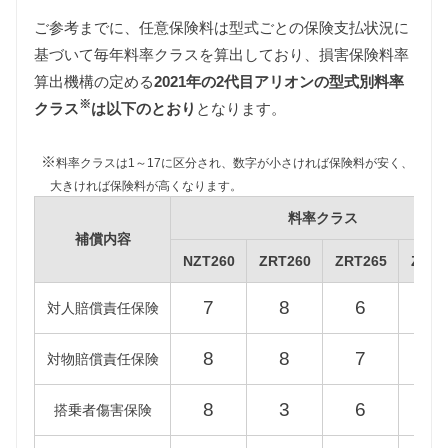
ご参考までに、任意保険料は型式ごとの保険支払状況に
基づいて毎年料率クラスを算出しており、損害保険料率
自動車税
算出機構の定める
2021年の2代目アリオンの型式別料率
自動車税は排気量によって異なります。
※
NZT260型アリオンは1000〜1500ccの課税クラス、
クラス
は以下のとおり
となります。
ZRT260/ZRT265/ZRT261型アリオンは1500〜2000cc
の課税クラスに該当します。
※
料率クラスは1～17に区分され、数字が小さければ保険料が安く、
また環境負荷の観点から新車登録後13年が経過した2
大きければ保険料が高くなります。
代目アリオンの自動車税は約15%増額され、自動車
料率クラス
税制改正により2019年10月1日以降に新車登録された
補償内容
2代目アリオンの自動車税は減額されますが、維持費
NZT260
ZRT260
ZRT265
ZRT2
は旧標準税額をもとに算出しています。
7
8
6
8
対人賠償責任保険
型式
新税額（2019/10/1以降）
旧標準税額
13
8
8
7
7
対物賠償責任保険
NZT260
30,500円
34,500円
39
8
3
6
5
搭乗者傷害保険
ZRT260