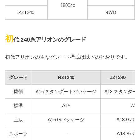
1800cc
ZZT245
4WD
初
代 240系アリオンのグレード
初代アリオンの主なグレード構成は以下のとおりです。
グレード
NZT240
ZZT240
廉価
A15 スタンダードパッケージ
A18 スタンダ
標準
A15
A18
上級
A15 Gパッケージ
A18 Gパ
スポーツ
–
A18 Sパ