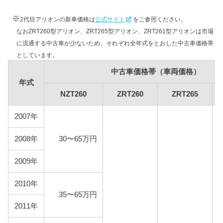
ZRT265
※
2代目アリオンの新車価格は
公式サイト
をご参照ください。
ZRT261
なおZRT260型アリオン、ZRT265型アリオン、ZRT261型アリオンは市場
に流通する中古車が少ないため、それぞれ全年式をとおした中古車価格帯
としています。
車検費用
車検代行料金、一般消耗品の交換費用などを含め車
中古車価格帯（車両価格）
検費用を50,000円としています。
年式
NZT260
ZRT260
ZRT265
自賠責
2代目アリオンは自家用乗用車に該当しますので、自
2007年
賠責の金額は10,775円となります。
2008年
30〜65万円
燃料代
年間10,000km走行、レギュラー1Lあたり130円を前
2009年
提条件として、基本情報で説明した型式ごとの使用
燃料と想定実燃費をもとに燃料代を算出していま
2010年
す。
35〜65万円
2011年
型式
燃料代