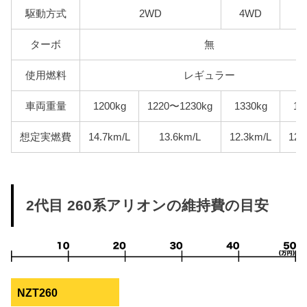
駆動方式
2WD
4WD
2
ターボ
無
使用燃料
レギュラー
車両重量
1200kg
1220〜1230kg
1330kg
12
想定実燃費
14.7km/L
13.6km/L
12.3km/L
12.
2代目 260系アリオンの維持費の目安
NZT260