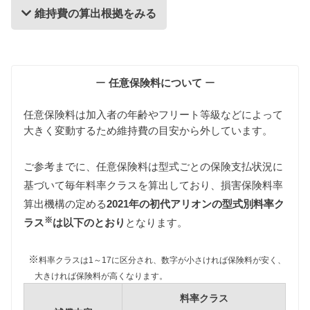
維持費の算出根拠をみる
維持費の算出根拠
ー
任意保険料について
ー
任意保険料は加入者の年齢やフリート等級などによって
大きく変動するため維持費の目安から外しています。
ご参考までに、任意保険料は型式ごとの保険支払状況に
基づいて毎年料率クラスを算出しており、損害保険料率
自動車税
算出機構の定める
2021年の初代アリオンの型式別料率ク
自動車税は排気量によって異なります。
※
NZT240型アリオンは1000〜1500cc、
ラス
は以下のとおり
となります。
ZZT240/ZZT245型アリオンは1500〜2000ccの課税ク
ラスに該当します。
※
料率クラスは1～17に区分され、数字が小さければ保険料が安く、
また初代アリオンは新車登録後すでに13年以上が経
大きければ保険料が高くなります。
過しているため環境負荷の観点から自動車税が約
料率クラス
15%増額されます。