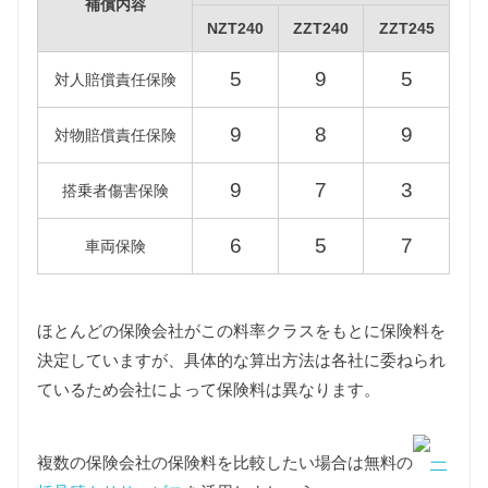
補償内容
NZT240
ZZT240
ZZT245
型式
税額（13年経過）
5
9
5
対人賠償責任保険
NZT240
39,600円
9
8
9
対物賠償責任保険
ZZT240
45,400円
9
7
3
搭乗者傷害保険
ZZT245
6
5
7
車両保険
重量税
重量税は車両重量によって異なりますが、初代アリ
オンはすべて同じ課税クラス（1000〜1500kg）に該
ほとんどの保険会社がこの料率クラスをもとに保険料を
当します。
決定していますが、具体的な算出方法は各社に委ねられ
また初代アリオンは新車登録後すでに13年以上が経
ているため会社によって保険料は異なります。
過しているため環境負荷の観点から重量税が約40%
増額され、18年以上が経過する一部の車両について
はさらに約10%増額されますが、維持費は13年経過
複数の保険会社の保険料を比較したい場合は無料の
一
車両をもとに算出しています。