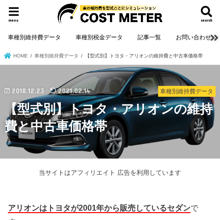
menu
search
車種別維持費データ
車種別税金データ
記事一覧
お問い合わせ
HOME
車種別維持費データ
【型式別】トヨタ・アリオンの維持費と中古車価格帯
2018.12.23
2021.02.14
車種別維持費データ
【型式別】トヨタ・アリオンの維持
費と中古車価格帯
当サイトはアフィリエイト 広告を利用しています
アリオンはトヨタが2001年から販売しているセダン
で