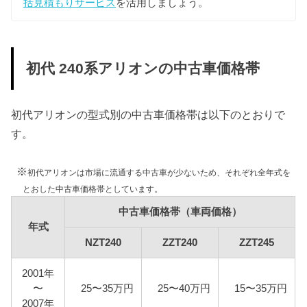
括見積もりサービス
を活用しましょう。
型式
税額（13年経過）
18年経過
NZT240
初代 240系アリオンの中古車価格帯
ZZT240
17,100円
18,900円
初代アリオンの型式別の中古車価格帯は以下のとおりで
ZZT245
す。
車検費用
※
初代アリオンは市場に流通する中古車が少ないため、それぞれ全年式を
車検代行料金、一般消耗品の交換費用などを含め車
とおした中古車価格帯としています。
検費用を50,000円としています。
中古車価格帯（車両価格）
年式
自賠責
NZT240
ZZT240
ZZT245
初代アリオンは自家用乗用車に該当しますので、自
賠責の金額は10,775円となります。
2001年
燃料代
〜
25〜35万円
25〜40万円
15〜35万円
年間10,000km走行、レギュラー1Lあたり130円を前
2007年